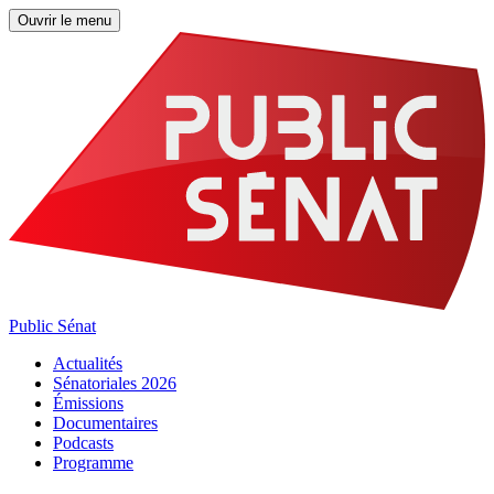
Ouvrir le menu
Public Sénat
Actualités
Sénatoriales 2026
Émissions
Documentaires
Podcasts
Programme