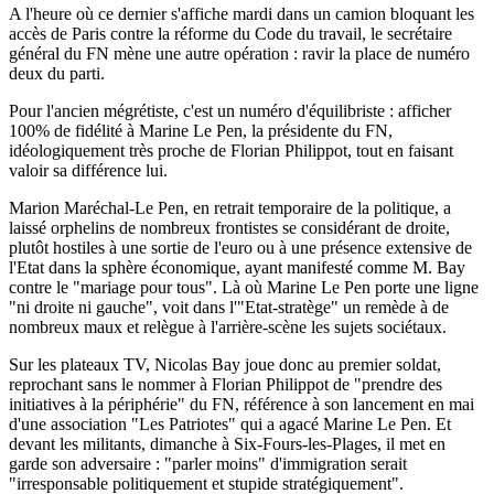
A l'heure où ce dernier s'affiche mardi dans un camion bloquant les
accès de Paris contre la réforme du Code du travail, le secrétaire
général du FN mène une autre opération : ravir la place de numéro
deux du parti.
Pour l'ancien mégrétiste, c'est un numéro d'équilibriste : afficher
100% de fidélité à Marine Le Pen, la présidente du FN,
idéologiquement très proche de Florian Philippot, tout en faisant
valoir sa différence lui.
Marion Maréchal-Le Pen, en retrait temporaire de la politique, a
laissé orphelins de nombreux frontistes se considérant de droite,
plutôt hostiles à une sortie de l'euro ou à une présence extensive de
l'Etat dans la sphère économique, ayant manifesté comme M. Bay
contre le "mariage pour tous". Là où Marine Le Pen porte une ligne
"ni droite ni gauche", voit dans l'"Etat-stratège" un remède à de
nombreux maux et relègue à l'arrière-scène les sujets sociétaux.
Sur les plateaux TV, Nicolas Bay joue donc au premier soldat,
reprochant sans le nommer à Florian Philippot de "prendre des
initiatives à la périphérie" du FN, référence à son lancement en mai
d'une association "Les Patriotes" qui a agacé Marine Le Pen. Et
devant les militants, dimanche à Six-Fours-les-Plages, il met en
garde son adversaire : "parler moins" d'immigration serait
"irresponsable politiquement et stupide stratégiquement".