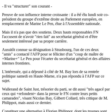
- Il va "structurer" son courant -
Preuve de son influence interne croissante : il a été élu lundi soir co-
président du groupe d'extrême droite au Parlement européen, en
remplacement de Marine Le Pen, élue à l'Assemblée nationale.
Mais il n'a pas que des soutiens. Deux hauts responsables FN
l'accusent de n'avoir "rien fait" au secrétariat général et d'être
seulement intéressé par sa propre carrière.
Aussitôt connue sa désignation à Strasbourg, l'un de ces deux
"amis" a contacté l'AFP pour se féliciter d'un "coup de maître de
+Marine+" Le Pen pour l'écarter du secrétariat général et des affaires
internes frontistes.
L'intéressée, qui a déjeuné à côté de M. Bay lors de sa rentrée
politique samedi en Haute-Marne, n'a pas répondu à l'AFP sur ce
sujet.
Wallerand de Saint Just, trésorier du parti, se dit aussi "très agacé par
ceux qui +refondent+ dans la presse le FN contre leurs petits
camarades", visant Nicolas Bay, Gilbert Collard, très critique de M.
Philippot, mais aussi ce dernier.
Constituer une alternative à Florian Philippot, dont les troupes sont