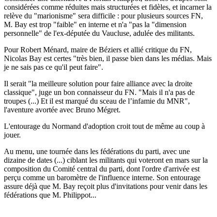
considérées comme réduites mais structurées et fidèles, et incarner la
relève du "marionisme" sera difficile : pour plusieurs sources FN,
M. Bay est trop "faible" en interne et n'a "pas la "dimension
personnelle" de l'ex-députée du Vaucluse, adulée des militants.
Pour Robert Ménard, maire de Béziers et allié critique du FN,
Nicolas Bay est certes "très bien, il passe bien dans les médias. Mais
je ne sais pas ce qu'il peut faire".
Il serait "la meilleure solution pour faire alliance avec la droite
classique", juge un bon connaisseur du FN. "Mais il n'a pas de
troupes (...) Et il est marqué du sceau de l’infamie du MNR",
l'aventure avortée avec Bruno Mégret.
L'entourage du Normand d'adoption croit tout de même au coup à
jouer.
Au menu, une tournée dans les fédérations du parti, avec une
dizaine de dates (...) ciblant les militants qui voteront en mars sur la
composition du Comité central du parti, dont l'ordre d'arrivée est
perçu comme un baromètre de l'influence interne. Son entourage
assure déjà que M. Bay reçoit plus d'invitations pour venir dans les
fédérations que M. Philippot...