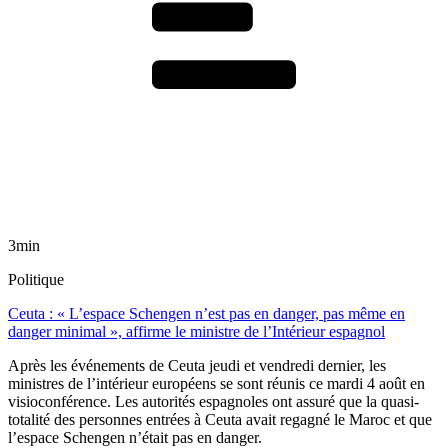
3min
Politique
Ceuta : « L’espace Schengen n’est pas en danger, pas même en
danger minimal », affirme le ministre de l’Intérieur espagnol
Après les événements de Ceuta jeudi et vendredi dernier, les
ministres de l’intérieur européens se sont réunis ce mardi 4 août en
visioconférence. Les autorités espagnoles ont assuré que la quasi-
totalité des personnes entrées à Ceuta avait regagné le Maroc et que
l’espace Schengen n’était pas en danger.