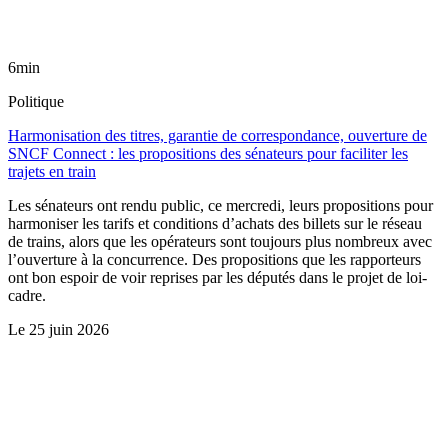
6min
Politique
Harmonisation des titres, garantie de correspondance, ouverture de
SNCF Connect : les propositions des sénateurs pour faciliter les
trajets en train
Les sénateurs ont rendu public, ce mercredi, leurs propositions pour
harmoniser les tarifs et conditions d’achats des billets sur le réseau
de trains, alors que les opérateurs sont toujours plus nombreux avec
l’ouverture à la concurrence. Des propositions que les rapporteurs
ont bon espoir de voir reprises par les députés dans le projet de loi-
cadre.
Le
25 juin 2026