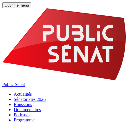
Ouvrir le menu
Public Sénat
Actualités
Sénatoriales 2026
Émissions
Documentaires
Podcasts
Programme