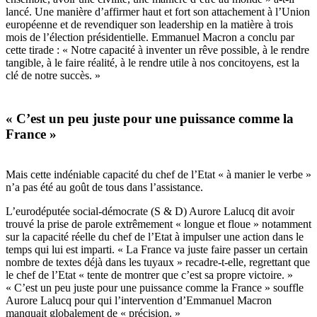
lancé. Une mani
è
re d
’
affirmer haut et fort son attachement à l
’
Union
européenne et de revendiquer son leadership en la mati
è
re à trois
mois de l’élection présidentielle. Emmanuel Macron a conclu par
cette tirade : « Notre capacité à inventer un rêve possible, à le rendre
tangible, à le faire réalité, à le rendre utile à nos concitoyens, est la
clé de notre succ
è
s.
»
« C
’
est un peu juste pour une puissance comme la
France »
Mais cette indéniable capacité du chef de l
’
Etat
« à
manier le verbe
»
n
’
a pas été au goût de tous dans l
’
assistance.
L
’
eurodéputée social-démocrate (S & D) Aurore Lalucq dit avoir
trouvé la prise de parole extrêmement « longue et floue
»
notamment
sur la capacité réelle du chef de l
’
Etat à impulser une action dans le
temps qui lui est imparti. « La France va juste faire passer un certain
nombre de textes déjà dans les tuyaux
»
recadre-t-elle, regrettant que
le chef de l
’
Etat « tente de montrer que c
’
est sa propre victoire.
»
«
C
’
est un peu juste pour une puissance comme la France
»
souffle
Aurore Lalucq pour qui l
’
intervention d
’
Emmanuel Macron
manquait globalement de « précision. »