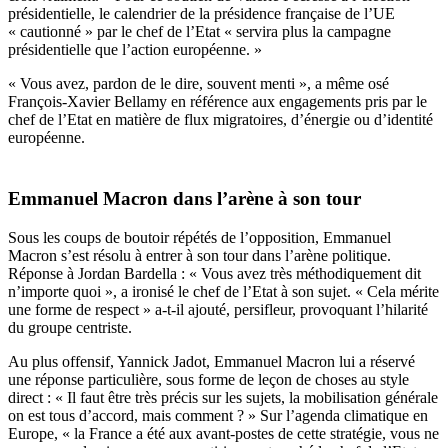
présidentielle, le calendrier de la pré
sidence fran
çaise de l
’
UE
« cautionné » par le chef de l
’
Etat « servira plus la campagne
présidentielle
que l
’
action européenne. »
« Vous avez, pardon de le dire, souvent menti
»,
a même osé
François-Xavier Bellamy en référence aux engagements pris par le
chef de l
’
Etat en mati
è
re de flux migratoires, d’é
nergie
ou d
’
identit
é
européenne.
Emmanuel Macron dans l
’
ar
è
ne à son tour
Sous les coups de boutoir répété
s de l
’
opposition, Emmanuel
Macron s
’
est résolu à entrer à son tour dans l
’
ar
è
ne politique.
Réponse à
Jordan Bardella :
« Vous avez tr
è
s méthodiquement dit
n
’
importe quoi
»,
a
ironis
é le chef de l’Etat à son sujet. « Cela mérite
une forme de respect
»
a-t-il ajouté, persifleur, provoquant l
’
hilarité
du groupe centriste.
Au plus offensif, Yannick Jadot, Emmanuel Macron lui a réservé
une réponse particuli
è
re, sous forme de leçon de choses au style
direct : « Il faut être tr
è
s précis sur les sujets, la mobilisation générale
on est tous d’accord, mais comment ? » Sur l’agenda climatique en
Europe, « la France a été aux avant-postes de cette stratégie, vous ne