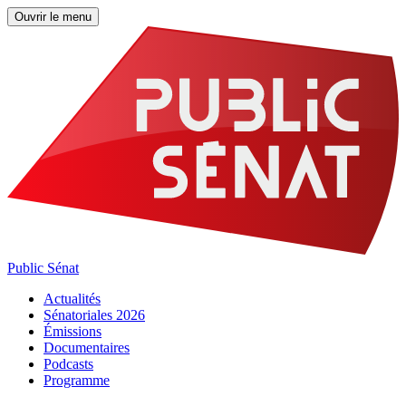
Ouvrir le menu
Public Sénat
Actualités
Sénatoriales 2026
Émissions
Documentaires
Podcasts
Programme