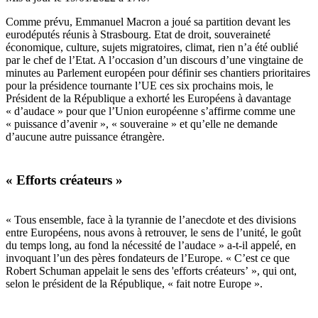
Comme prévu, Emmanuel Macron a joué sa partition devant les
eurodéputé
s r
éunis à Strasbourg. Etat de droit, souveraineté
économique, culture, sujets migratoires, climat, rien n
’
a été oublié
par le chef de l
’
Etat. A l
’
occasion d
’
un discours d
’
une vingtaine de
minutes au Parlement européen pour définir ses chantiers prioritaires
pour la présidence tournante l
’
UE ces six prochains mois, le
Président de la République a exhorté les Europé
ens
à davantage
« d
’
audace
»
pour que l
’
Union européenne s
’
affirme comme une
« puissance d
’
avenir », « souveraine
»
et qu
’
elle ne demande
d
’
aucune autre puissance étrang
ère.
«
Efforts cr
éateurs »
« Tous ensemble, face à la tyrannie de l
’
anecdote et des divisions
entre Européens, nous avons à retrouver, le sens de l
’
unit
é, le goût
du temps long, au fond la né
cessit
é de l
’
audace
»
a-t-il appelé, en
invoquant l
’
un des p
è
res fondateurs de l
’
Europe.
« C
’
est ce que
Robert Schuman appelait le sens des 'efforts créateurs’ », qui ont,
selon le président de la République, « fait notre Europe ».