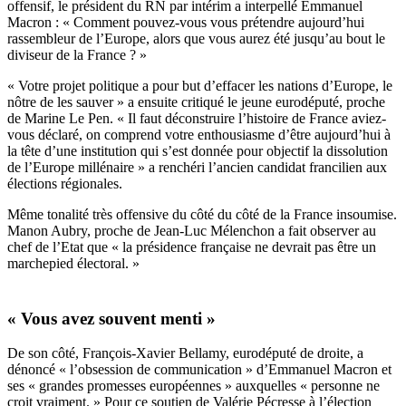
offensif, le président du RN par inté
rim a interpell
é Emmanuel
Macron : « Comment pouvez-vous vous prétendre aujourd
’
hui
rassembleur de l’Europe, alors que vous aurez été jusqu
’
au bout le
diviseur de la France ? »
« Votre projet politique a pour but d
’
effacer les nations d
’
Europe, le
nôtre de les sauver
»
a ensuite critiqué le jeune eurodéputé, proche
de Marine Le Pen. « Il faut déconstruire l
’
histoire de France aviez-
vous dé
clar
é, on comprend votre enthousiasme d’être aujourd
’
hui à
la tête d
’
une institution qui s
’
est donnée pour objectif la dissolution
de l
’
Europe millénaire
»
a renchéri l’ancien candidat francilien aux
élections régionales.
Mê
me tonalit
é tr
è
s offensive du côté du côté de la France insoumise.
Manon Aubry, proche de Jean-Luc Mélenchon a fait observer au
chef de l
’
Etat que «
la pr
é
sidence fran
çaise ne devrait pas être un
marchepied électoral. »
« Vous avez souvent menti
»
De son côté
, Fran
çois-Xavier Bellamy, eurodéputé de droite, a
dénoncé « l
’
obsession de communication
»
d
’
Emmanuel Macron et
ses « grandes promesses européennes » auxquelles « personne ne
croit vraiment.
»
Pour ce soutien de Valé
rie P
é
cresse
à l’élection