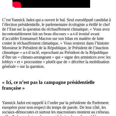
C
’
est Yannick Jadot qui a ouvert le bal. Seul eurodéputé candidat à
l’élection présidentielle, le parlementaire écologiste a étrillé le chef
de l
’
Etat sur la question du réchauffement climatique. « Vous avez
incontestablement fait un beau discours
»
a-t-il ironisé avant
d
’
accabler Emmanuel Macron sur son bilan en mati
è
re de lutte
contre le réchauffement climatique. « Vous resterez dans l
’
histoire
Monsieur le Président de la République, le Président de l
’
inaction
climatique
»
a-t-il taclé, reprochant au Président de la République
d’ê
tre un
«
climat
o-arrangeant
»
qui
«
signe des armistices avec les
lobbys » et « procrastine » plutôt que de « décréter la mobilisation
générale
»
sur la question.
« Ici, ce n
’
est pas la campagne présidentielle
française »
Yannick Jadot est rappelé à l
’
ordre par la présidente du Parlement
européen pour non-respect du temps de parole. De leur côté, les
sociaux-démocrates et surtout les macronistes montent au créneau.