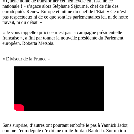
« Quelle honte de transformer cet hémicycle en Assemblée
nationale !
»
s’agace alors Stéphane Séjourné, chef de file des
eurodéputés Renew Europe et intime du chef de l
’
Etat. « Ce n
’
est
pas respectueux ni de ce que sont les parlementaires ici, ni de notre
travail, ni du débat. »
« Je vous rappelle qu’ici ce n’est pas la campagne présidentielle
française », a fini par tonner la nouvelle présidente du Parlement
européen, Roberta Metsola.
« Diviseur de la France »
Sans surprise, d
’
autres ont pourtant emboîté le pas à Yannick Jadot,
comme l
’
eurodéputé d
’
extrême droite Jordan Bardella. Sur un ton