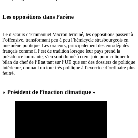
Les oppositions dans l’arène
Le discours d
’
Emmanuel Macron terminé, les oppositions passent à
l
’
offensive, transformant peu à peu l
’
hémicycle strasbourgeois en
une ar
è
ne politique. Les orateurs, principalement des eurodéputés
français comme il l
’
est de tradition lorsque leur pays prend la
présidence tournante, s
’
en sont donné à cœur joie pour critiquer le
bilan du chef de l
’
Etat tant sur l
’
UE que sur des dossiers de politique
intérieure, donnant un tour tr
è
s politique à l
’
exercice d
’
ordinaire plus
feutré.
« Président de l’inaction climatique
»