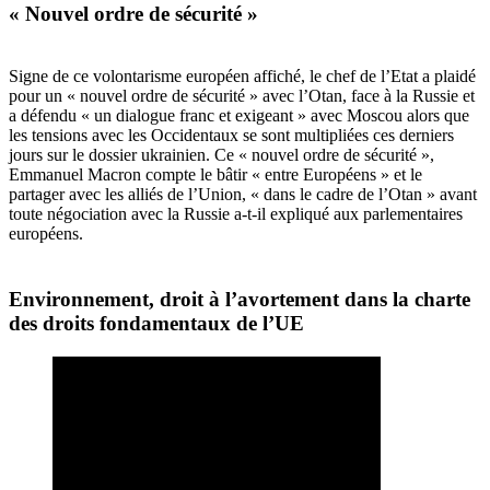
« Nouvel ordre de sécurité »
Signe de ce volontarisme européen affiché, le chef de l
’
Etat a plaidé
pour un « nouvel ordre de sécurité » avec l
’
Otan, face à la Russie et
a défendu « un dialogue franc et exigeant
»
avec Moscou alors que
les tensions avec les Occidentaux se sont multipliées ces derniers
jours sur le dossier ukrainien. Ce « nouvel ordre de sécurité »,
Emmanuel Macron compte le bâtir « entre Européens
»
et le
partager avec les allié
s de l
’
Union, « dans le cadre de l
’
Otan
»
avant
toute négociation avec la Russie a-t-il expliqué aux parlementaires
europé
ens.
Environnement, droit à l
’
avortement dans la charte
des droits fondamentaux de l
’
UE