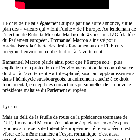
Le chef de l
’
Etat a également surpris par une autre annonce, sur le
plan des « valeurs qui « font l
’
unit
é » de l
’
Europe. Au lendemain de
l’élection de Roberta Metsola, Maltaise de 43 ans anti-IVG à la tête
du Parlement européen, Emmanuel Macron a insisté pour
« actualiser
»
la Charte des droits fondamentaux de l
’
UE en y
int
égrant l
’
environnement et le droit à l
’
avortement.
Emmanuel Macron plaide ainsi pour que l
’
Europe soit « plus
explicite sur la protection de l
’
environnement ou la reconnaissance
du droit à l
’
avortement
»
a-t-il expliqué, suscitant applaudissements
dans l
’
hémicycle strasbourgeois, unanimement attaché à ce droit
fondamental, en dépit des convictions personnelles de la nouvelle
présidente maltaise du Parlement européen.
Lyrisme
Mais au-delà de la feuille de route de la présidence tournante de
l
’
UE, Emmanuel Macron s
’
est adonné à quelques envolées plus
lyriques sur le sens de l
’
identit
é européenne « être européen c
’
est
vibrer de la même mani
è
re à l
’
esprit romantique, c
’
est aussi
ensemble, avoir une civilité, une mani
è
re d’être au monde
»
a-t-il