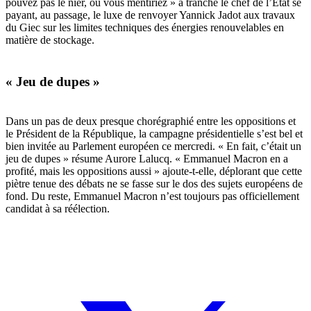
pouvez pas le nier, ou vous mentiriez
» a tranch
é le chef de l
’
Etat se
payant, au passage, le luxe de renvoyer Yannick Jadot aux travaux
du Giec sur les limites techniques des énergies renouvelables en
mati
è
re de stockage.
« Jeu de dupes »
Dans un pas de deux presque chorégraphié entre les oppositions et
le Président de la République, la campagne présidentielle s
’
est bel et
bien invitée au Parlement européen ce mercredi. « En fait, c’était un
jeu de dupes
»
ré
sume Aurore Lalucq.
« Emmanuel Macron en a
profité, mais les oppositions aussi
»
ajoute-t-elle, déplorant que cette
piè
tre tenue des débats ne se fasse sur le dos des sujets européens de
fond. Du reste, Emmanuel Macron n’est toujours pas officiellement
candidat à sa réélection.