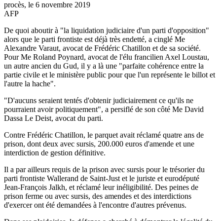
procès, le 6 novembre 2019
AFP
De quoi aboutir à "la liquidation judiciaire d'un parti d'opposition"
alors que le parti frontiste est déjà très endetté, a cinglé Me
Alexandre Varaut, avocat de Frédéric Chatillon et de sa société.
Pour Me Roland Poynard, avocat de l'élu francilien Axel Loustau,
un autre ancien du Gud, il y a là une "parfaite cohérence entre la
partie civile et le ministère public pour que l'un représente le billot et
l'autre la hache".
"D'aucuns seraient tentés d'obtenir judiciairement ce qu'ils ne
pourraient avoir politiquement", a persiflé de son côté Me David
Dassa Le Deist, avocat du parti.
Contre Frédéric Chatillon, le parquet avait réclamé quatre ans de
prison, dont deux avec sursis, 200.000 euros d'amende et une
interdiction de gestion définitive.
Il a par ailleurs requis de la prison avec sursis pour le trésorier du
parti frontiste Wallerand de Saint-Just et le juriste et eurodéputé
Jean-François Jalkh, et réclamé leur inéligibilité. Des peines de
prison ferme ou avec sursis, des amendes et des interdictions
d'exercer ont été demandées à l'encontre d'autres prévenus.