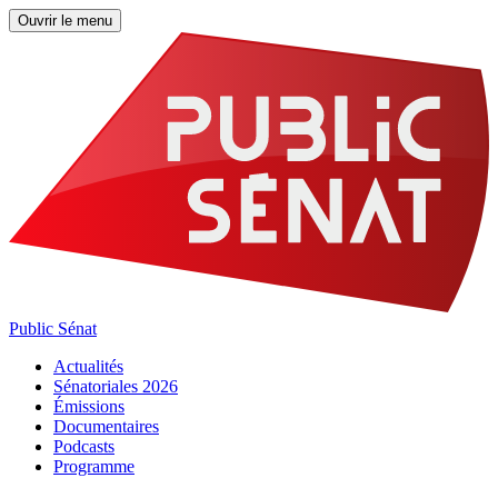
Ouvrir le menu
Public Sénat
Actualités
Sénatoriales 2026
Émissions
Documentaires
Podcasts
Programme