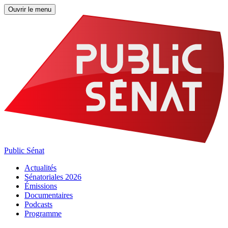
Ouvrir le menu
Public Sénat
Actualités
Sénatoriales 2026
Émissions
Documentaires
Podcasts
Programme