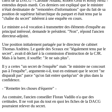
chefs de la DACG - Caroline Nisand, Robert Gelli et Rémy Heitz -
entendus depuis mardi. Ces derniers ont expliqué que le ministre
n'était destinataire de "remontées d'informations" que du fait de sa
position de supérieur hiérarchique du parquet et était tenu par la
"chaîne du secret" inhérent à une enquête en cours.
Le ministre a-t-il vocation à transmettre des éléments d'enquête au
principal intéressé, demande le président. "Non", répond l'ancien
directeur-adjoint.
Une position initialement partagée par le directeur de cabinet
Thomas Andrieu. Le garde des Sceaux est "légalement tenu par le
secret", avait-il déclaré à la commission d'instruction de la CJR.
Mais à la barre, il souffle: "Je ne sais plus".
Il y a certes "un secret de l'enquête" mais "le ministre ne concourt
pas à l'enquête", argumente-t-il, tout en estimant que le secret "ne
disparaît pas" parce "qu'on fait entrer quelqu'un" de plus dans la
confidence.
- "Remettre les choses d'équerre" -
Au contraire, l'ancien conseiller Floran Vadillo n'a que des
certitudes. Il ne voit pas du tout en quoi les fiches de la DACG
pourraient relever du secret.