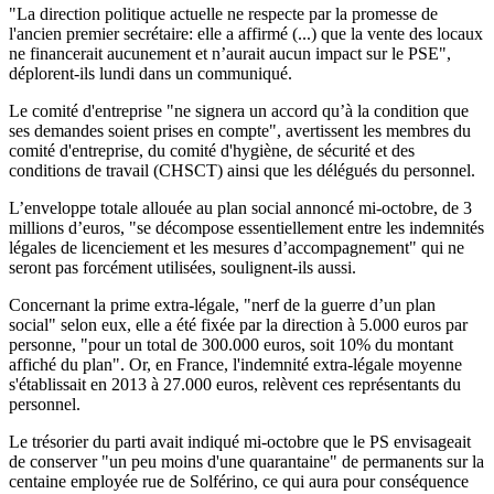
"La direction politique actuelle ne respecte par la promesse de
l'ancien premier secrétaire: elle a affirmé (...) que la vente des locaux
ne financerait aucunement et n’aurait aucun impact sur le PSE",
déplorent-ils lundi dans un communiqué.
Le comité d'entreprise "ne signera un accord qu’à la condition que
ses demandes soient prises en compte", avertissent les membres du
comité d'entreprise, du comité d'hygiène, de sécurité et des
conditions de travail (CHSCT) ainsi que les délégués du personnel.
L’enveloppe totale allouée au plan social annoncé mi-octobre, de 3
millions d’euros, "se décompose essentiellement entre les indemnités
légales de licenciement et les mesures d’accompagnement" qui ne
seront pas forcément utilisées, soulignent-ils aussi.
Concernant la prime extra-légale, "nerf de la guerre d’un plan
social" selon eux, elle a été fixée par la direction à 5.000 euros par
personne, "pour un total de 300.000 euros, soit 10% du montant
affiché du plan". Or, en France, l'indemnité extra-légale moyenne
s'établissait en 2013 à 27.000 euros, relèvent ces représentants du
personnel.
Le trésorier du parti avait indiqué mi-octobre que le PS envisageait
de conserver "un peu moins d'une quarantaine" de permanents sur la
centaine employée rue de Solférino, ce qui aura pour conséquence