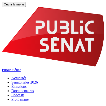
Ouvrir le menu
Public Sénat
Actualités
Sénatoriales 2026
Émissions
Documentaires
Podcasts
Programme