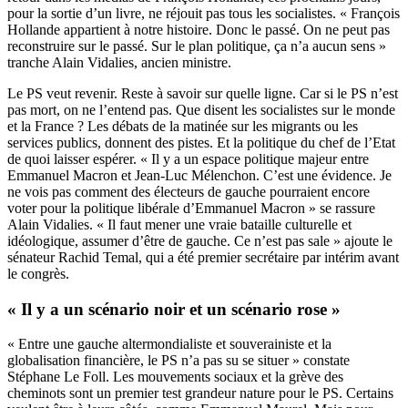
pour la sortie d’un livre, ne réjouit pas tous les socialistes. « François
Hollande appartient à notre histoire. Donc le passé. On ne peut pas
reconstruire sur le passé. Sur le plan politique, ça n’a aucun sens »
tranche Alain Vidalies, ancien ministre.
Le PS veut revenir. Reste à savoir sur quelle ligne. Car si le PS n’est
pas mort, on ne l’entend pas. Que disent les socialistes sur le monde
et la France ? Les débats de la matinée sur les migrants ou les
services publics, donnent des pistes. Et la politique du chef de l’Etat
de quoi laisser espérer. « Il y a un espace politique majeur entre
Emmanuel Macron et Jean-Luc Mélenchon. C’est une évidence. Je
ne vois pas comment des électeurs de gauche pourraient encore
voter pour la politique libérale d’Emmanuel Macron » se rassure
Alain Vidalies. « Il faut mener une vraie bataille culturelle et
idéologique, assumer d’être de gauche. Ce n’est pas sale » ajoute le
sénateur Rachid Temal, qui a été premier secrétaire par intérim avant
le congrès.
« Il y a un scénario noir et un scénario rose »
« Entre une gauche altermondialiste et souverainiste et la
globalisation financière, le PS n’a pas su se situer » constate
Stéphane Le Foll. Les mouvements sociaux et la grève des
cheminots sont un premier test grandeur nature pour le PS. Certains