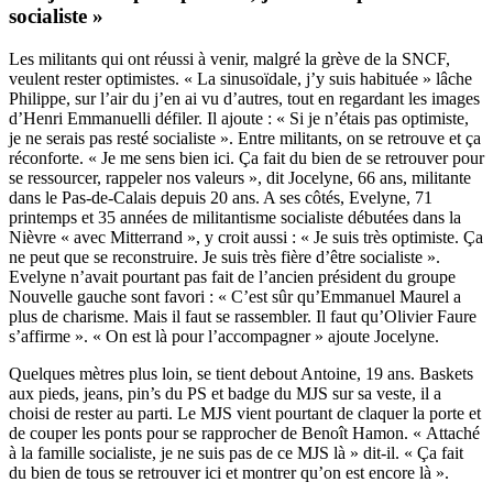
socialiste »
Les militants qui ont réussi à venir, malgré la grève de la SNCF,
veulent rester optimistes. « La sinusoïdale, j’y suis habituée » lâche
Philippe, sur l’air du j’en ai vu d’autres, tout en regardant les images
d’Henri Emmanuelli défiler. Il ajoute : « Si je n’étais pas optimiste,
je ne serais pas resté socialiste ». Entre militants, on se retrouve et ça
réconforte. « Je me sens bien ici. Ça fait du bien de se retrouver pour
se ressourcer, rappeler nos valeurs », dit Jocelyne, 66 ans, militante
dans le Pas-de-Calais depuis 20 ans. A ses côtés, Evelyne, 71
printemps et 35 années de militantisme socialiste débutées dans la
Nièvre « avec Mitterrand », y croit aussi : « Je suis très optimiste. Ça
ne peut que se reconstruire. Je suis très fière d’être socialiste ».
Evelyne n’avait pourtant pas fait de l’ancien président du groupe
Nouvelle gauche sont favori : « C’est sûr qu’Emmanuel Maurel a
plus de charisme. Mais il faut se rassembler. Il faut qu’Olivier Faure
s’affirme ». « On est là pour l’accompagner » ajoute Jocelyne.
Quelques mètres plus loin, se tient debout Antoine, 19 ans. Baskets
aux pieds, jeans, pin’s du PS et badge du MJS sur sa veste, il a
choisi de rester au parti. Le MJS vient pourtant de claquer la porte et
de couper les ponts pour se rapprocher de Benoît Hamon. « Attaché
à la famille socialiste, je ne suis pas de ce MJS là » dit-il. « Ça fait
du bien de tous se retrouver ici et montrer qu’on est encore là ».