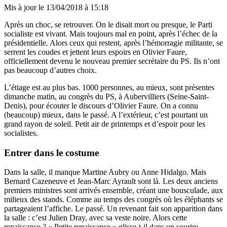
Mis à jour le
13/04/2018 à 15:18
Après un choc, se retrouver. On le disait mort ou presque, le Parti
socialiste est vivant. Mais toujours mal en point, après l’échec de la
présidentielle. Alors ceux qui restent, après l’hémorragie militante, se
serrent les coudes et jettent leurs espoirs en Olivier Faure,
officiellement devenu le nouveau premier secrétaire du PS. Ils n’ont
pas beaucoup d’autres choix.
L’étiage est au plus bas. 1000 personnes, au mieux, sont présentes
dimanche matin, au congrès du PS, à Aubervilliers (Seine-Saint-
Denis), pour écouter le discours d’Olivier Faure. On a connu
(beaucoup) mieux, dans le passé. A l’extérieur, c’est pourtant un
grand rayon de soleil. Petit air de printemps et d’espoir pour les
socialistes.
Entrer dans le costume
Dans la salle, il manque Martine Aubry ou Anne Hidalgo. Mais
Bernard Cazeneuve et Jean-Marc Ayrault sont là. Les deux anciens
premiers ministres sont arrivés ensemble, créant une bousculade, aux
milieux des stands. Comme au temps des congrès où les éléphants se
partageaient l’affiche. Le passé. Un revenant fait son apparition dans
la salle : c’est Julien Dray, avec sa veste noire. Alors cette
renaissance ? « Petite renaissance » glisse-t-il dans un sourire…