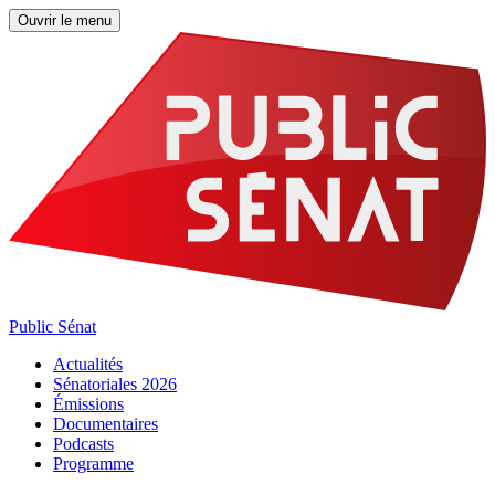
Ouvrir le menu
Public Sénat
Actualités
Sénatoriales 2026
Émissions
Documentaires
Podcasts
Programme