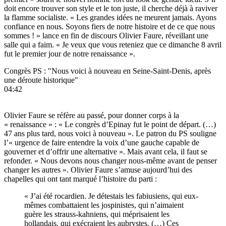
doit encore trouver son style et le ton juste, il cherche déjà à raviver
la flamme socialiste. « Les grandes idées ne meurent jamais. Ayons
confiance en nous. Soyons fiers de notre histoire et de ce que nous
sommes ! » lance en fin de discours Olivier Faure, réveillant une
salle qui a faim. « Je veux que vous reteniez que ce dimanche 8 avril
fut le premier jour de notre renaissance ».
Congrès PS : "Nous voici à nouveau en Seine-Saint-Denis, après
une déroute historique"
04:42
Olivier Faure se réfère au passé, pour donner corps à la
« renaissance » : « Le congrès d’Epinay fut le point de départ. (…)
47 ans plus tard, nous voici à nouveau ». Le patron du PS souligne
l’« urgence de faire entendre la voix d’une gauche capable de
gouverner et d’offrir une alternative ». Mais avant cela, il faut se
refonder. « Nous devons nous changer nous-même avant de penser
changer les autres ». Olivier Faure s’amuse aujourd’hui des
chapelles qui ont tant marqué l’histoire du parti :
« J’ai été rocardien. Je détestais les fabiusiens, qui eux-
mêmes combattaient les jospinistes, qui n’aimaient
guère les strauss-kahniens, qui méprisaient les
hollandais, qui exécraient les aubrystes. (…) Ces