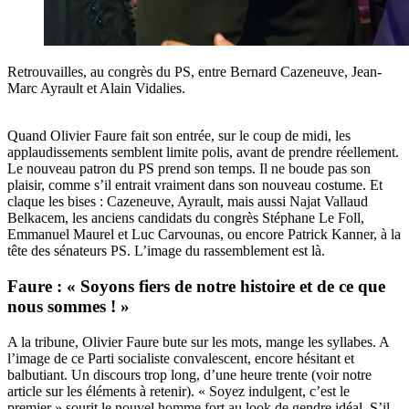
Retrouvailles, au congrès du PS, entre Bernard Cazeneuve, Jean-
Marc Ayrault et Alain Vidalies.
Quand Olivier Faure fait son entrée, sur le coup de midi, les
applaudissements semblent limite polis, avant de prendre réellement.
Le nouveau patron du PS prend son temps. Il ne boude pas son
plaisir, comme s’il entrait vraiment dans son nouveau costume. Et
claque les bises : Cazeneuve, Ayrault, mais aussi Najat Vallaud
Belkacem, les anciens candidats du congrès Stéphane Le Foll,
Emmanuel Maurel et Luc Carvounas, ou encore Patrick Kanner, à la
tête des sénateurs PS. L’image du rassemblement est là.
Faure : « Soyons fiers de notre histoire et de ce que
nous sommes ! »
A la tribune, Olivier Faure bute sur les mots, mange les syllabes. A
l’image de ce Parti socialiste convalescent, encore hésitant et
balbutiant. Un discours trop long, d’une heure trente (
voir notre
article sur les éléments à retenir
). « Soyez indulgent, c’est le
premier » sourit le nouvel homme fort au look de gendre idéal. S’il