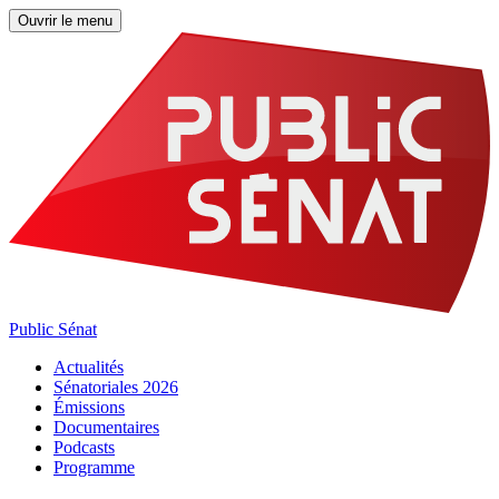
Ouvrir le menu
Public Sénat
Actualités
Sénatoriales 2026
Émissions
Documentaires
Podcasts
Programme