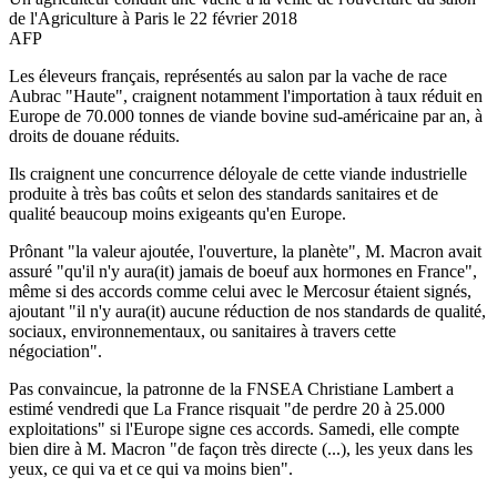
de l'Agriculture à Paris le 22 février 2018
AFP
Les éleveurs français, représentés au salon par la vache de race
Aubrac "Haute", craignent notamment l'importation à taux réduit en
Europe de 70.000 tonnes de viande bovine sud-américaine par an, à
droits de douane réduits.
Ils craignent une concurrence déloyale de cette viande industrielle
produite à très bas coûts et selon des standards sanitaires et de
qualité beaucoup moins exigeants qu'en Europe.
Prônant "la valeur ajoutée, l'ouverture, la planète", M. Macron avait
assuré "qu'il n'y aura(it) jamais de boeuf aux hormones en France",
même si des accords comme celui avec le Mercosur étaient signés,
ajoutant "il n'y aura(it) aucune réduction de nos standards de qualité,
sociaux, environnementaux, ou sanitaires à travers cette
négociation".
Pas convaincue, la patronne de la FNSEA Christiane Lambert a
estimé vendredi que La France risquait "de perdre 20 à 25.000
exploitations" si l'Europe signe ces accords. Samedi, elle compte
bien dire à M. Macron "de façon très directe (...), les yeux dans les
yeux, ce qui va et ce qui va moins bien".