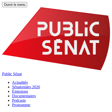
Ouvrir le menu
Public Sénat
Actualités
Sénatoriales 2026
Émissions
Documentaires
Podcasts
Programme