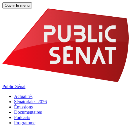
Ouvrir le menu
Public Sénat
Actualités
Sénatoriales 2026
Émissions
Documentaires
Podcasts
Programme