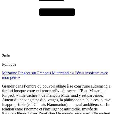
2min
Politique
Mazarine Pingeot sur François Mitterrand : « J'étais insolente avec
mon père »
Grandir dans l’ombre du pouvoir oblige à se construire autrement, a
fortiori lorsque votre existence relève du secret d’Etat. Mazarine
Pingeot, « fille cachée » de François Mitterrand y est parvenue.
Auteur d’une vingtaine d’ouvrages, la philosophe publie ces jours-ci
Inappropriable (ed. Climats Flammarion), un essai ambitieux sur la
relation entre l’homme et l'intelligence artificielle. Invitée de
Rebecca Fitoussi dans l’émission Un monde, un regard, elle revient