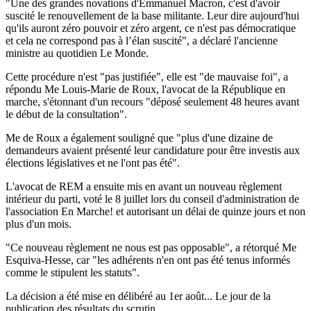
"Une des grandes novations d'Emmanuel Macron, c'est d'avoir
suscité le renouvellement de la base militante. Leur dire aujourd'hui
qu'ils auront zéro pouvoir et zéro argent, ce n'est pas démocratique
et cela ne correspond pas à l’élan suscité", a déclaré l'ancienne
ministre au quotidien Le Monde.
Cette procédure n'est "pas justifiée", elle est "de mauvaise foi", a
répondu Me Louis-Marie de Roux, l'avocat de la République en
marche, s'étonnant d'un recours "déposé seulement 48 heures avant
le début de la consultation".
Me de Roux a également souligné que "plus d'une dizaine de
demandeurs avaient présenté leur candidature pour être investis aux
élections législatives et ne l'ont pas été".
L'avocat de REM a ensuite mis en avant un nouveau règlement
intérieur du parti, voté le 8 juillet lors du conseil d'administration de
l'association En Marche! et autorisant un délai de quinze jours et non
plus d'un mois.
"Ce nouveau règlement ne nous est pas opposable", a rétorqué Me
Esquiva-Hesse, car "les adhérents n'en ont pas été tenus informés
comme le stipulent les statuts".
La décision a été mise en délibéré au 1er août... Le jour de la
publication des résultats du scrutin.