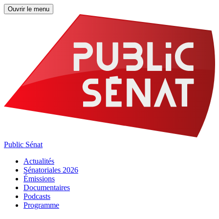
Ouvrir le menu
Public Sénat
Actualités
Sénatoriales 2026
Émissions
Documentaires
Podcasts
Programme