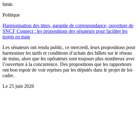
6min
Politique
Harmonisation des titres, garantie de correspondance, ouverture de
SNCF Connect : les propositions des sénateurs pour faciliter les
trajets en train
Les sénateurs ont rendu public, ce mercredi, leurs propositions pour
harmoniser les tarifs et conditions d’achats des billets sur le réseau
de trains, alors que les opérateurs sont toujours plus nombreux avec
l’ouverture à la concurrence. Des propositions que les rapporteurs
ont bon espoir de voir reprises par les députés dans le projet de loi-
cadre.
Le
25 juin 2026