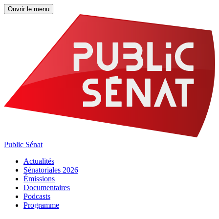
Ouvrir le menu
Public Sénat
Actualités
Sénatoriales 2026
Émissions
Documentaires
Podcasts
Programme