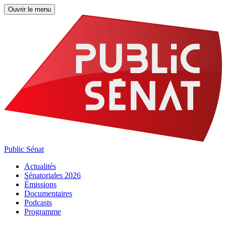
Ouvrir le menu
Public Sénat
Actualités
Sénatoriales 2026
Émissions
Documentaires
Podcasts
Programme