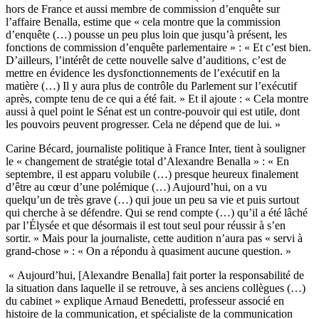
hors de France et aussi membre de commission d’enquête sur
l’affaire Benalla, estime que « cela montre que la commission
d’enquête (…) pousse un peu plus loin que jusqu’à présent, les
fonctions de commission d’enquête parlementaire » : « Et c’est bien.
D’ailleurs, l’intérêt de cette nouvelle salve d’auditions, c’est de
mettre en évidence les dysfonctionnements de l’exécutif en la
matière (…) Il y aura plus de contrôle du Parlement sur l’exécutif
après, compte tenu de ce qui a été fait. » Et il ajoute : « Cela montre
aussi à quel point le Sénat est un contre-pouvoir qui est utile, dont
les pouvoirs peuvent progresser. Cela ne dépend que de lui. »
Carine Bécard, journaliste politique à France Inter, tient à souligner
le « changement de stratégie total d’Alexandre Benalla » : « En
septembre, il est apparu volubile (…) presque heureux finalement
d’être au cœur d’une polémique (…) Aujourd’hui, on a vu
quelqu’un de très grave (…) qui joue un peu sa vie et puis surtout
qui cherche à se défendre. Qui se rend compte (…) qu’il a été lâché
par l’Élysée et que désormais il est tout seul pour réussir à s’en
sortir. » Mais pour la journaliste, cette audition n’aura pas « servi à
grand-chose » : « On a répondu à quasiment aucune question. »
« Aujourd’hui, [Alexandre Benalla] fait porter la responsabilité de
la situation dans laquelle il se retrouve, à ses anciens collègues (…)
du cabinet » explique Arnaud Benedetti, professeur associé en
histoire de la communication, et spécialiste de la communication