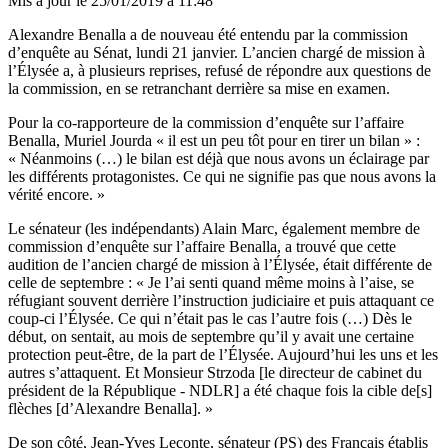
Mis à jour le
25/01/2019 à 11:48
Alexandre Benalla a de nouveau été entendu par la commission
d’enquête au Sénat, lundi 21 janvier. L’ancien chargé de mission à
l’Élysée a, à plusieurs reprises, refusé de répondre aux questions de
la commission, en se retranchant derrière sa mise en examen.
Pour la co-rapporteure de la commission d’enquête sur l’affaire
Benalla, Muriel Jourda « il est un peu tôt pour en tirer un bilan » :
« Néanmoins (…) le bilan est déjà que nous avons un éclairage par
les différents protagonistes. Ce qui ne signifie pas que nous avons la
vérité encore. »
Le sénateur (les indépendants) Alain Marc, également membre de
commission d’enquête sur l’affaire Benalla, a trouvé que cette
audition de l’ancien chargé de mission à l’Élysée, était différente de
celle de septembre : « Je l’ai senti quand même moins à l’aise, se
réfugiant souvent derrière l’instruction judiciaire et puis attaquant ce
coup-ci l’Élysée. Ce qui n’était pas le cas l’autre fois (…) Dès le
début, on sentait, au mois de septembre qu’il y avait une certaine
protection peut-être, de la part de l’Élysée. Aujourd’hui les uns et les
autres s’attaquent. Et Monsieur Strzoda [le directeur de cabinet du
président de la République - NDLR] a été chaque fois la cible de[s]
flèches [d’Alexandre Benalla]. »
De son côté, Jean-Yves Leconte, sénateur (PS) des Français établis