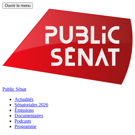
Ouvrir le menu
Public Sénat
Actualités
Sénatoriales 2026
Émissions
Documentaires
Podcasts
Programme