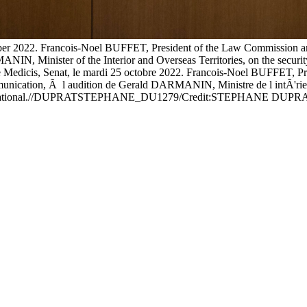
ober 2022. Francois-Noel BUFFET, President of the Law Commission a
N, Minister of the Interior and Overseas Territories, on the security
lle Medicis, Senat, le mardi 25 octobre 2022. Francois-Noel BUFFET, P
mmunication, Ã l audition de Gerald DARMANIN, Ministre de l intÃ'rieur
erritoire national.//DUPRATSTEPHANE_DU1279/Credit:STEPHANE DUP