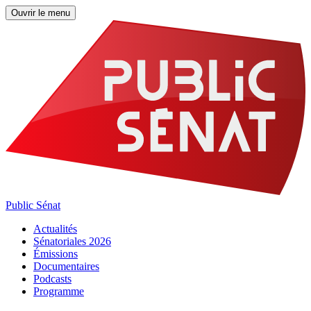
Ouvrir le menu
Public Sénat
Actualités
Sénatoriales 2026
Émissions
Documentaires
Podcasts
Programme