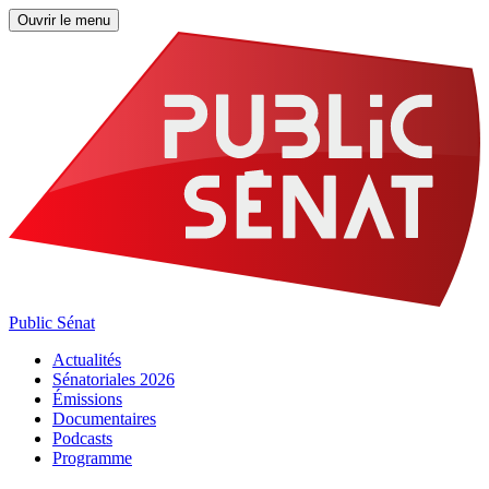
Ouvrir le menu
Public Sénat
Actualités
Sénatoriales 2026
Émissions
Documentaires
Podcasts
Programme