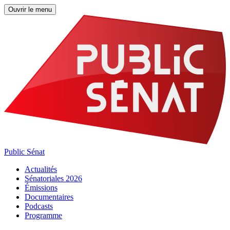
Ouvrir le menu
Public Sénat
Actualités
Sénatoriales 2026
Émissions
Documentaires
Podcasts
Programme