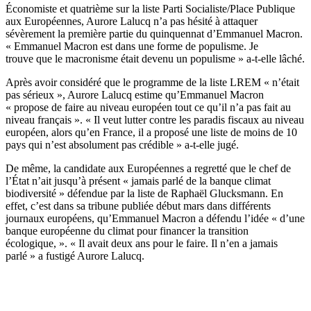
Économiste et quatrième sur la liste Parti Socialiste/Place Publique
aux Européennes, Aurore Lalucq n’a pas hésité à attaquer
sévèrement la première partie du quinquennat d’Emmanuel Macron.
« Emmanuel Macron est dans une forme de populisme. Je
trouve que le macronisme était devenu un populisme » a-t-elle lâché.
Après avoir considéré que le programme de la liste LREM « n’était
pas sérieux », Aurore Lalucq estime qu’Emmanuel Macron
« propose de faire au niveau européen tout ce qu’il n’a pas fait au
niveau français ». « Il veut lutter contre les paradis fiscaux au niveau
européen, alors qu’en France, il a proposé une liste de moins de 10
pays qui n’est absolument pas crédible » a-t-elle jugé.
De même, la candidate aux Européennes a regretté que le chef de
l’État n’ait jusqu’à présent « jamais parlé de la banque climat
biodiversité » défendue par la liste de Raphaël Glucksmann. En
effet, c’est dans sa tribune publiée début mars dans différents
journaux européens, qu’Emmanuel Macron a défendu l’idée « d’une
banque européenne du climat pour financer la transition
écologique, ». « Il avait deux ans pour le faire. Il n’en a jamais
parlé » a fustigé Aurore Lalucq.