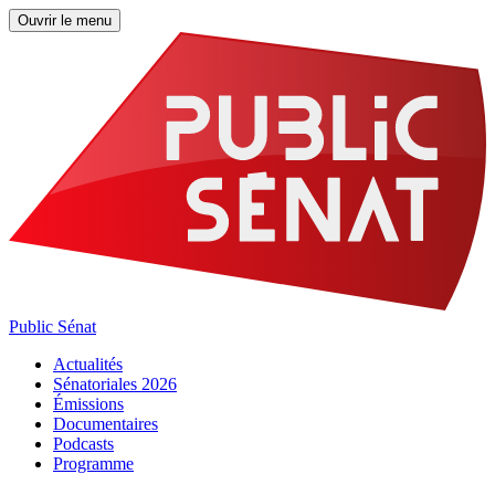
Ouvrir le menu
Public Sénat
Actualités
Sénatoriales 2026
Émissions
Documentaires
Podcasts
Programme