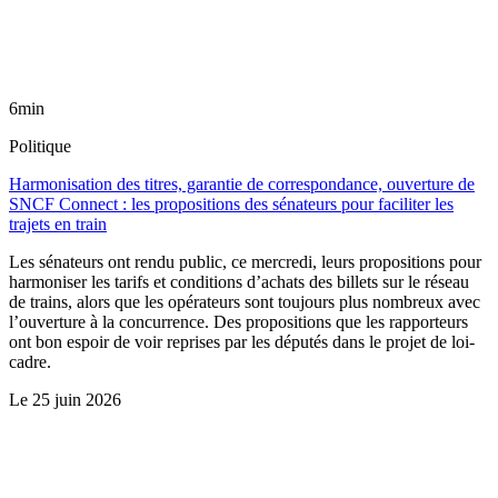
6min
Politique
Harmonisation des titres, garantie de correspondance, ouverture de
SNCF Connect : les propositions des sénateurs pour faciliter les
trajets en train
Les sénateurs ont rendu public, ce mercredi, leurs propositions pour
harmoniser les tarifs et conditions d’achats des billets sur le réseau
de trains, alors que les opérateurs sont toujours plus nombreux avec
l’ouverture à la concurrence. Des propositions que les rapporteurs
ont bon espoir de voir reprises par les députés dans le projet de loi-
cadre.
Le
25 juin 2026