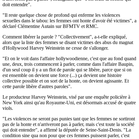
doit entendre".
"Il reste quelque chose de profond qui enferme les violences
sexuelles dans le tabou: les femmes ont honte d'avoir été victimes", a
déclaré Clémentine Autain sur BFMTV et RMC.
Comment libérer la parole ? "Collectivement", a-t-elle expliqué,
alors que la liste des femmes se disant victimes des abus du magnat
d'Hollywood Harvey Weinstein ne cesse de s'allonger.
"Et on le voit dans l'affaire hollywoodienne, c'est que au fond quand
une, deux, trois commencent à parler, comme dans l'affaire Baupin,
d'un seul coup il y a un flot de parole qui se libère, parce que si on
est ensemble on devient une force (...) ça devient une histoire
collective possible et on sort de la honte, on devient agissante. Et
cette parole libère d'autres paroles".
Le producteur Harvey Weinstein, visé par une enquête policière à
New York ainsi qu'au Royaume-Uni, est désormais accusé de quatre
viols.
"Les violences ne seront pas punies tant que les femmes ne sortiront
pas de la honte et n'arriveront pas à parler, mais c'est toute la société
qui doit entendre", a affirmé la députée de Seine-Saint-Denis. "La
condition sine qua non pour que ces femmes puissent parler, c'est