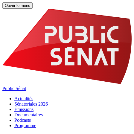
Ouvrir le menu
Public Sénat
Actualités
Sénatoriales 2026
Émissions
Documentaires
Podcasts
Programme