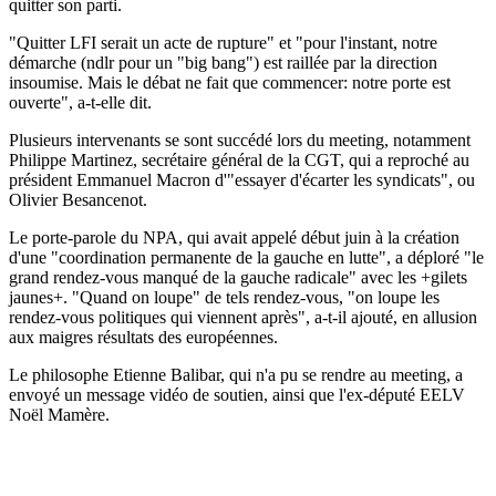
quitter son parti.
"Quitter LFI serait un acte de rupture" et "pour l'instant, notre
démarche (ndlr pour un "big bang") est raillée par la direction
insoumise. Mais le débat ne fait que commencer: notre porte est
ouverte", a-t-elle dit.
Plusieurs intervenants se sont succédé lors du meeting, notamment
Philippe Martinez, secrétaire général de la CGT, qui a reproché au
président Emmanuel Macron d'"essayer d'écarter les syndicats", ou
Olivier Besancenot.
Le porte-parole du NPA, qui avait appelé début juin à la création
d'une "coordination permanente de la gauche en lutte", a déploré "le
grand rendez-vous manqué de la gauche radicale" avec les +gilets
jaunes+. "Quand on loupe" de tels rendez-vous, "on loupe les
rendez-vous politiques qui viennent après", a-t-il ajouté, en allusion
aux maigres résultats des européennes.
Le philosophe Etienne Balibar, qui n'a pu se rendre au meeting, a
envoyé un message vidéo de soutien, ainsi que l'ex-député EELV
Noël Mamère.