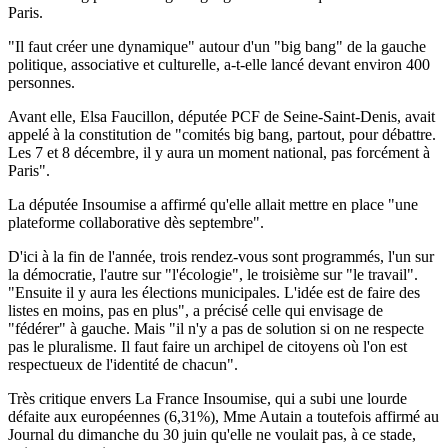
Paris.
"Il faut créer une dynamique" autour d'un "big bang" de la gauche
politique, associative et culturelle, a-t-elle lancé devant environ 400
personnes.
Avant elle, Elsa Faucillon, députée PCF de Seine-Saint-Denis, avait
appelé à la constitution de "comités big bang, partout, pour débattre.
Les 7 et 8 décembre, il y aura un moment national, pas forcément à
Paris".
La députée Insoumise a affirmé qu'elle allait mettre en place "une
plateforme collaborative dès septembre".
D'ici à la fin de l'année, trois rendez-vous sont programmés, l'un sur
la démocratie, l'autre sur "l'écologie", le troisième sur "le travail".
"Ensuite il y aura les élections municipales. L'idée est de faire des
listes en moins, pas en plus", a précisé celle qui envisage de
"fédérer" à gauche. Mais "il n'y a pas de solution si on ne respecte
pas le pluralisme. Il faut faire un archipel de citoyens où l'on est
respectueux de l'identité de chacun".
Très critique envers La France Insoumise, qui a subi une lourde
défaite aux européennes (6,31%), Mme Autain a toutefois affirmé au
Journal du dimanche du 30 juin qu'elle ne voulait pas, à ce stade,