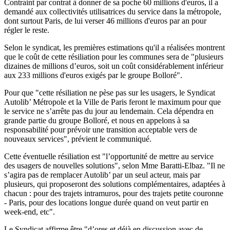
Contraint par contrat à donner de sa poche 60 millions d'euros, il a
demandé aux collectivités utilisatrices du service dans la métropole,
dont surtout Paris, de lui verser 46 millions d'euros par an pour
régler le reste.
Selon le syndicat, les premières estimations qu'il a réalisées montrent
que le coût de cette résiliation pour les communes sera de "plusieurs
dizaines de millions d’euros, soit un coût considérablement inférieur
aux 233 millions d'euros exigés par le groupe Bolloré".
Pour que "cette résiliation ne pèse pas sur les usagers, le Syndicat
Autolib’ Métropole et la Ville de Paris feront le maximum pour que
le service ne s’arrête pas du jour au lendemain. Cela dépendra en
grande partie du groupe Bolloré, et nous en appelons à sa
responsabilité pour prévoir une transition acceptable vers de
nouveaux services", prévient le communiqué.
Cette éventuelle résiliation est "l’opportunité de mettre au service
des usagers de nouvelles solutions", selon Mme Baratti-Elbaz. "Il ne
s’agira pas de remplacer Autolib’ par un seul acteur, mais par
plusieurs, qui proposeront des solutions complémentaires, adaptées à
chacun : pour des trajets intramuros, pour des trajets petite couronne
- Paris, pour des locations longue durée quand on veut partir en
week-end, etc".
Le Syndicat affirme être "d’ores et déjà en discussion avec de