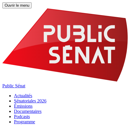
Ouvrir le menu
Public Sénat
Actualités
Sénatoriales 2026
Émissions
Documentaires
Podcasts
Programme