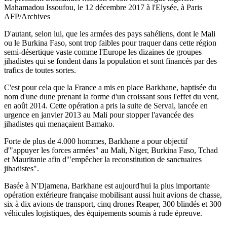
Mahamadou Issoufou, le 12 décembre 2017 à l'Elysée, à Paris
AFP/Archives
D'autant, selon lui, que les armées des pays sahéliens, dont le Mali
ou le Burkina Faso, sont trop faibles pour traquer dans cette région
semi-désertique vaste comme l'Europe les dizaines de groupes
jihadistes qui se fondent dans la population et sont financés par des
trafics de toutes sortes.
C'est pour cela que la France a mis en place Barkhane, baptisée du
nom d'une dune prenant la forme d'un croissant sous l'effet du vent,
en août 2014. Cette opération a pris la suite de Serval, lancée en
urgence en janvier 2013 au Mali pour stopper l'avancée des
jihadistes qui menaçaient Bamako.
Forte de plus de 4.000 hommes, Barkhane a pour objectif
d'"appuyer les forces armées" au Mali, Niger, Burkina Faso, Tchad
et Mauritanie afin d'"empêcher la reconstitution de sanctuaires
jihadistes".
Basée à N'Djamena, Barkhane est aujourd'hui la plus importante
opération extérieure française mobilisant aussi huit avions de chasse,
six à dix avions de transport, cinq drones Reaper, 300 blindés et 300
véhicules logistiques, des équipements soumis à rude épreuve.