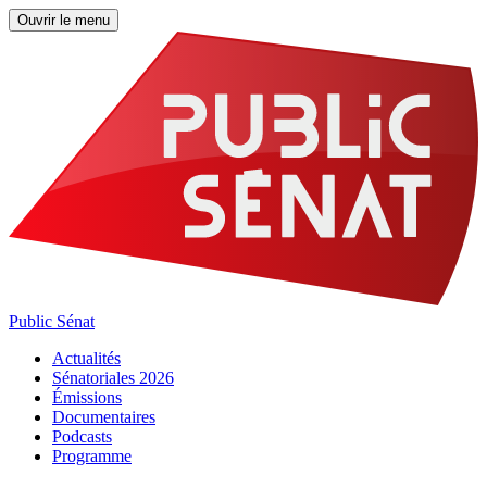
Ouvrir le menu
Public Sénat
Actualités
Sénatoriales 2026
Émissions
Documentaires
Podcasts
Programme