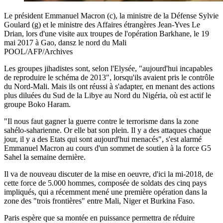
Le président Emmanuel Macron (c), la ministre de la Défense Sylvie
Goulard (g) et le ministre des Affaires étrangères Jean-Yves Le
Drian, lors d'une visite aux troupes de l'opération Barkhane, le 19
mai 2017 à Gao, dansz le nord du Mali
POOL/AFP/Archives
Les groupes jihadistes sont, selon l'Elysée, "aujourd'hui incapables
de reproduire le schéma de 2013", lorsqu'ils avaient pris le contrôle
du Nord-Mali. Mais ils ont réussi à s'adapter, en menant des actions
plus diluées du Sud de la Libye au Nord du Nigéria, où est actif le
groupe Boko Haram.
"Il nous faut gagner la guerre contre le terrorisme dans la zone
sahélo-saharienne. Or elle bat son plein. Il y a des attaques chaque
jour, il y a des Etats qui sont aujourd'hui menacés", s'est alarmé
Emmanuel Macron au cours d'un sommet de soutien à la force G5
Sahel la semaine dernière.
Il va de nouveau discuter de la mise en oeuvre, d'ici la mi-2018, de
cette force de 5.000 hommes, composée de soldats des cinq pays
impliqués, qui a récemment mené une première opération dans la
zone des "trois frontières" entre Mali, Niger et Burkina Faso.
Paris espère que sa montée en puissance permettra de réduire