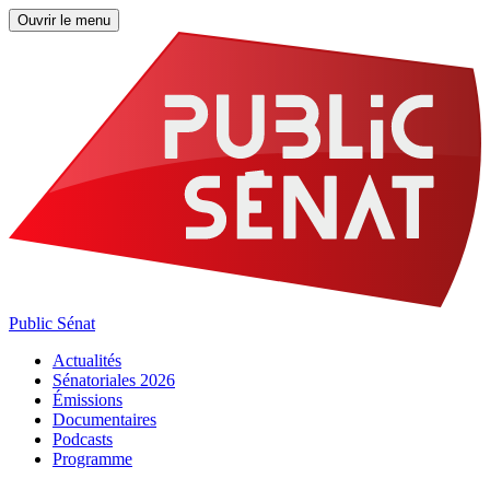
Ouvrir le menu
Public Sénat
Actualités
Sénatoriales 2026
Émissions
Documentaires
Podcasts
Programme