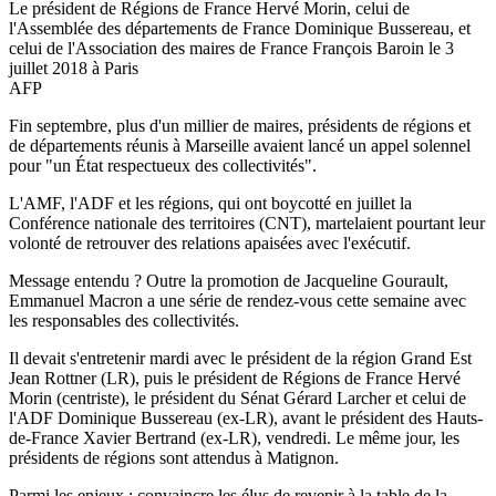
Le président de Régions de France Hervé Morin, celui de
l'Assemblée des départements de France Dominique Bussereau, et
celui de l'Association des maires de France François Baroin le 3
juillet 2018 à Paris
AFP
Fin septembre, plus d'un millier de maires, présidents de régions et
de départements réunis à Marseille avaient lancé un appel solennel
pour "un État respectueux des collectivités".
L'AMF, l'ADF et les régions, qui ont boycotté en juillet la
Conférence nationale des territoires (CNT), martelaient pourtant leur
volonté de retrouver des relations apaisées avec l'exécutif.
Message entendu ? Outre la promotion de Jacqueline Gourault,
Emmanuel Macron a une série de rendez-vous cette semaine avec
les responsables des collectivités.
Il devait s'entretenir mardi avec le président de la région Grand Est
Jean Rottner (LR), puis le président de Régions de France Hervé
Morin (centriste), le président du Sénat Gérard Larcher et celui de
l'ADF Dominique Bussereau (ex-LR), avant le président des Hauts-
de-France Xavier Bertrand (ex-LR), vendredi. Le même jour, les
présidents de régions sont attendus à Matignon.
Parmi les enjeux : convaincre les élus de revenir à la table de la