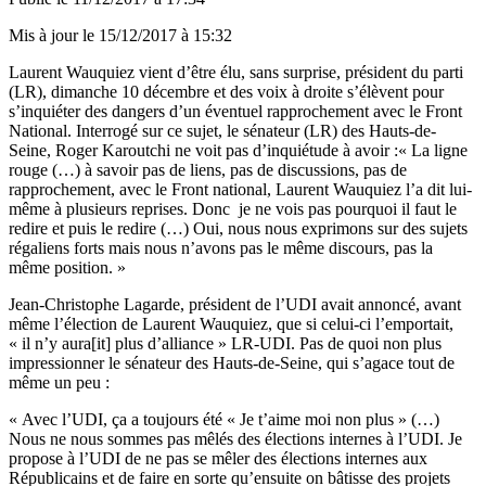
Mis à jour le
15/12/2017 à 15:32
Laurent Wauquiez vient d’être élu, sans surprise, président du parti
(LR), dimanche 10 décembre et des voix à droite s’élèvent pour
s’inquiéter des dangers d’un éventuel rapprochement avec le Front
National. Interrogé sur ce sujet, le sénateur (LR) des Hauts-de-
Seine, Roger Karoutchi ne voit pas d’inquiétude à avoir :« La ligne
rouge (…) à savoir pas de liens, pas de discussions, pas de
rapprochement, avec le Front national, Laurent Wauquiez l’a dit lui-
même à plusieurs reprises. Donc je ne vois pas pourquoi il faut le
redire et puis le redire (…) Oui, nous nous exprimons sur des sujets
régaliens forts mais nous n’avons pas le même discours, pas la
même position. »
Jean-Christophe Lagarde, président de l’UDI avait annoncé, avant
même l’élection de Laurent Wauquiez, que si celui-ci l’emportait,
« il n’y aura[it] plus d’alliance » LR-UDI. Pas de quoi non plus
impressionner le sénateur des Hauts-de-Seine, qui s’agace tout de
même un peu :
« Avec l’UDI, ça a toujours été « Je t’aime moi non plus » (…)
Nous ne nous sommes pas mêlés des élections internes à l’UDI. Je
propose à l’UDI de ne pas se mêler des élections internes aux
Républicains et de faire en sorte qu’ensuite on bâtisse des projets