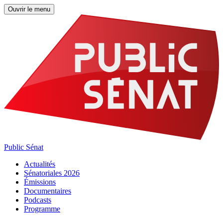
Ouvrir le menu
Public Sénat
Actualités
Sénatoriales 2026
Émissions
Documentaires
Podcasts
Programme