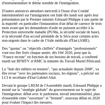
d'instrumentaliser le thème sensible de l'immigration.
D'autres annonces attendues mercredi à l'issue d'un Comité
interministériel sur l'immigration ont fuité dès lundi soir après leur
présentation par le Premier ministre Edouard Philippe à une partie de
la majorité: en particulier l'instauration d'un délai de carence de trois
mois avant que les demandeurs d'asile ne puissent accéder à la
Protection universelle maladie (PUMa, la sécurité sociale de base),
et la nécessité d'un accord préalable de la Sécu pour certains actes
non-urgents dans le cadre de l'Aide médicale d'Etat (AME).
Des "quotas" ou "objectifs chiffrés" d'immigrés "professionnels"
vont eux être fixés chaque année, dès l'été 2020, pour que la
"France recrute" en fonction de ses besoins de travail, a confirmé
mardi sur BFMTV et RMC la ministre du Travail Muriel Pénicaud.
La "liste des métiers en tension", "pas actualisée depuis 2008", va
être revue "avec les partenaires sociaux, les régions", a précisé sur
LCI le secrétaire d'Etat Gabriel Attal.
Devant le groupe LREM de l'Assemblée mardi, Edouard Philippe a
insisté sur la "stratégie globale" du gouvernement sur le sujet de
l'immigration: débat avec le parlement, travail interministériel, plan
d'ensemble entre "ouverture" et "fermeté", nouveau débat en 2020
pour évaluer l'impact des mesures.