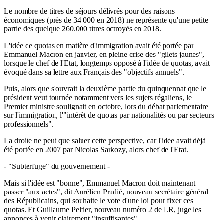
Le nombre de titres de séjours délivrés pour des raisons
économiques (près de 34.000 en 2018) ne représente qu'une petite
partie des quelque 260.000 titres octroyés en 2018.
L'idée de quotas en matière d'immigration avait été portée par
Emmanuel Macron en janvier, en pleine crise des "gilets jaunes",
lorsque le chef de l'Etat, longtemps opposé à l'idée de quotas, avait
évoqué dans sa lettre aux Français des "objectifs annuels".
Puis, alors que s'ouvrait la deuxième partie du quinquennat que le
président veut tournée notamment vers les sujets régaliens, le
Premier ministre soulignait en octobre, lors du débat parlementaire
sur l'immigration, l'"intérêt de quotas par nationalités ou par secteurs
professionnels".
La droite ne peut que saluer cette perspective, car l'idée avait déjà
été portée en 2007 par Nicolas Sarkozy, alors chef de l'Etat.
- "Subterfuge" du gouvernement -
Mais si l'idée est "bonne", Emmanuel Macron doit maintenant
passer "aux actes", dit Aurélien Pradié, nouveau secrétaire général
des Républicains, qui souhaite le vote d'une loi pour fixer ces
quotas. Et Guillaume Peltier, nouveau numéro 2 de LR, juge les
annonces à venir clairement "insuffisantes".