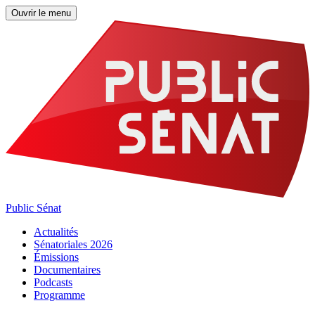
Ouvrir le menu
Public Sénat
Actualités
Sénatoriales 2026
Émissions
Documentaires
Podcasts
Programme