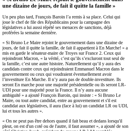
une dizaine de jours, de fait il quitte la famille »
Un peu plus tard, François Baroin l’a remis à sa place. Celui qui
joue le chef de file des Républicains pour la campagne des
législatives a lui aussi répété ses menaces de sanctions, déjà
proférées la semaine dernière.
« Si Bruno Le Maire rejoint le gouvernement dans une dizaine de
jours, de fait il quitte la famille, de fait il appartient à En Marche! » a
mis en garde le sénateur-maire de Troyes sur France 2. Ceux qui
rejoindront Macron, « la vérité, c’est qu’ils s’excluront tout seul de
la famille, c’est une autre histoire. Naturellement qu’il y aura des
candidats contre ceux qui rejoindraient Emmanuel Macron dans le
gouvernement ou ceux qui voudraient éventuellement avoir
l’investiture En Marche. Il n’y aura pas de double-investiture. Ils
seront En marche pour une majorité présidentielle ou ils seront LR-
UDI pour une majorité pour la France. Il n’y aura aucune
ambiguïté » a ajouté François Baroin, qui insiste : « Si Bruno Le
Maire, ou tout autre candidat, entre au gouvernement et s'il est
candidat aux législatives, il aura (face à lui) un candidat LR ou UDI,
lui et tous les autres ».
« On ne peut pas être dehors quand il fait beau et dedans lorsqu'il
pleut, on est d'un coté ou de l'autre, il faut assumer », a ajouté de son