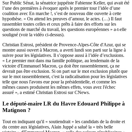
Sur Public Sénat, la sénatrice juppéiste Fabienne Keller, qui avait été
l’une des premières
à évoquer après le premier tour l’idée d’une
coalition
avec En marche !, s’est de nouveau dite ouverte à cette
hypothèse. « On attend les preuves d’amour, le actes. (…) Il faut
rassembler toutes celles et ceux prêts à faire des efforts sur les
questions de marché du travail, les questions européennes » a-t-elle
souligné (voir la vidéo ci-dessus).
Christian Estrosi, président de Provence-Alpes-Côte d'Azur, qui se
montre aussi ouvert à Macron, a averti lundi son parti sur la ligne à
suivre pour les législatives. Il s’oppose aussi à l’idée d’exclusions.
« Le premier mot dans ma famille politique, au lendemain de la
victoire d'Emmanuel Macron, ça doit être rassemblement, ça ne
devrait pas être exclusion. Si on part sur le mot exclusion plutôt que
sur le mot rassemblement, c'est la radicalisation pour les législatives
telle que nous l'avons eue pour la présidentielle, et comme les
mêmes causes produisent les mêmes effets, vous avez l'échec
assuré », a estimé Christian Estrosi sur CNews.
Le député-maire LR du Havre Edouard Philippe à
Matignon ?
Tout en indiquant qu'il « soutiendrait » les candidats de la droite et
du centre aux législatives, Alain Juppé a salué la « très belle