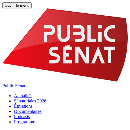
Ouvrir le menu
Public Sénat
Actualités
Sénatoriales 2026
Émissions
Documentaires
Podcasts
Programme