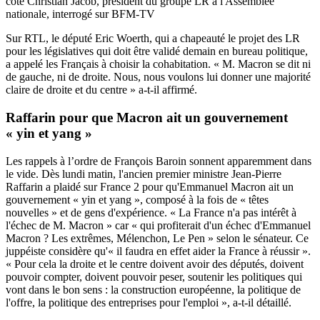
côté Christian Jacob, président du groupe LR à l'Assemblée
nationale, interrogé sur BFM-TV
Sur RTL, le député Eric Woerth, qui a chapeauté le projet des LR
pour les législatives qui doit être validé demain en bureau politique,
a appelé les Français à choisir la cohabitation. « M. Macron se dit ni
de gauche, ni de droite. Nous, nous voulons lui donner une majorité
claire de droite et du centre » a-t-il affirmé.
Raffarin pour que Macron ait un gouvernement
« yin et yang »
Les rappels à l’ordre de François Baroin sonnent apparemment dans
le vide. Dès lundi matin, l'ancien premier ministre Jean-Pierre
Raffarin a plaidé sur France 2 pour qu'Emmanuel Macron ait un
gouvernement « yin et yang », composé à la fois de « têtes
nouvelles » et de gens d'expérience. « La France n'a pas intérêt à
l'échec de M. Macron » car « qui profiterait d'un échec d'Emmanuel
Macron ? Les extrêmes, Mélenchon, Le Pen » selon le sénateur. Ce
juppéiste considère qu'« il faudra en effet aider la France à réussir ».
« Pour cela la droite et le centre doivent avoir des députés, doivent
pouvoir compter, doivent pouvoir peser, soutenir les politiques qui
vont dans le bon sens : la construction européenne, la politique de
l'offre, la politique des entreprises pour l'emploi », a-t-il détaillé.