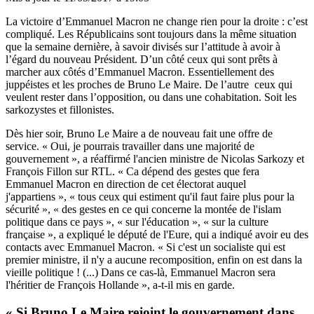
La victoire d’Emmanuel Macron ne change rien pour la droite : c’est
compliqué. Les Républicains sont toujours dans la même situation
que la semaine dernière, à savoir divisés sur l’attitude à avoir à
l’égard du nouveau Président. D’un côté ceux qui sont prêts à
marcher aux côtés d’Emmanuel Macron. Essentiellement des
juppéistes et les proches de Bruno Le Maire. De l’autre ceux qui
veulent rester dans l’opposition, ou dans une cohabitation. Soit les
sarkozystes et fillonistes.
Dès hier soir, Bruno Le Maire a de nouveau fait une offre de
service. « Oui, je pourrais travailler dans une majorité de
gouvernement », a réaffirmé l'ancien ministre de Nicolas Sarkozy et
François Fillon sur RTL. « Ca dépend des gestes que fera
Emmanuel Macron en direction de cet électorat auquel
j'appartiens », « tous ceux qui estiment qu'il faut faire plus pour la
sécurité », « des gestes en ce qui concerne la montée de l'islam
politique dans ce pays », « sur l'éducation », « sur la culture
française », a expliqué le député de l'Eure, qui a indiqué avoir eu des
contacts avec Emmanuel Macron. « Si c'est un socialiste qui est
premier ministre, il n'y a aucune recomposition, enfin on est dans la
vieille politique ! (...) Dans ce cas-là, Emmanuel Macron sera
l'héritier de François Hollande », a-t-il mis en garde.
« Si Bruno Le Maire rejoint le gouvernement dans