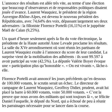
L’annonce des résultats est allée très vite, au terme d’une élection
que beaucoup d’observateurs et de responsables politiques disaient
jouée d’avance. Laurent Wauquiez, le président de la région
Auvergne-Rhône-Alpes, est devenu le nouveau président des
Républicains, avec 74,64% des voix, dépassant largement ses deux
adversaires : la filloniste Florence Portelli (16,11%) et le juppéiste
Maël de Calan (9,25%).
Un quart d’heure seulement après la fin du vote électronique, la
présidente de la Haute autorité Anne Levade proclame les résultats.
La salle du XVe arrondissement où sont réunis les partisans de
Laurent Wauquiez exulte à l’annonce du score de leur candidat. La
surprise vient de la mobilisation des adhérents : ils sont 99.597 à
avoir participé au vote (42,5%). La députée Valérie Boyer évoque
une « participation plus qu’honorable ». « On est vivants », lâche-t-
elle.
Florence Portelli avait annoncé les jours précédents qu’en dessous
de 100.000 votants, le scrutin serait un échec. Le directeur de
campagne de Laurent Wauquiez, Geoffroy Didier, prudent, avait lui
placé la barre à 60.000 votants, voire 50.000 votants. « C’est la
preuve que nous avons des militants qui sont toujours là », se félicite
Daniel Fasquelle, le député du Nord, qui a échoué de peu à réunir
les parrainages nécessaire pour se lancer dans la course.