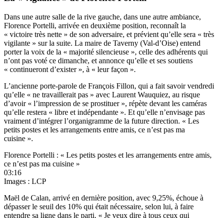
Dans une autre salle de la rive gauche, dans une autre ambiance,
Florence Portelli, arrivée en deuxième position, reconnaît la
« victoire très nette » de son adversaire, et prévient qu’elle sera « très
vigilante » sur la suite. La maire de Taverny (Val-d’Oise) entend
porter la voix de la « majorité silencieuse », celle des adhérents qui
n’ont pas voté ce dimanche, et annonce qu’elle et ses soutiens
« continueront d’exister », à « leur façon ».
L’ancienne porte-parole de François Fillon, qui a fait savoir vendredi
qu’elle « ne travaillerait pas » avec Laurent Wauquiez
, au risque
d’avoir « l’impression de se prostituer », répète devant les caméras
qu’elle restera « libre et indépendante ». Et qu’elle n’envisage pas
vraiment d’intégrer l’organigramme de la future direction. « Les
petits postes et les arrangements entre amis, ce n’est pas ma
cuisine ».
Florence Portelli : « Les petits postes et les arrangements entre amis,
ce n’est pas ma cuisine »
03:16
Images : LCP
Maël de Calan, arrivé en dernière position, avec 9,25%, échoue à
dépasser le seuil des 10% qui était nécessaire, selon lui, à faire
entendre sa ligne dans le parti. « Je veux dire à tous ceux qui