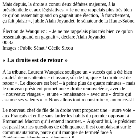
Mais depuis, la droite a connu deux défaites majeures, à la
présidentielle et aux législatives. « Je ne me rappelais plus très bien
ce qu’on ressentait quand on gagnait une élection, là franchement,
ça fait plaisir », jubile Alain Joyandet, le sénateur de la Haute-Saône.
Élection de Wauquiez : « Je ne me rappelais plus très bien ce qu’on
ressentait quand on gagnait », déclare Alain Joyandet
00:32
Images : Public Sénat / Cécile Sixou
« La droite est de retour »
À la tribune, Laurent Wauquiez souligne un « succès qui a été bien
au-delà de nos attentes » et assure, sûr de lui, que « la droite est de
retour ». Le discours est bref – à peine plus de quatre minutes – mais
le nouveau président promet une « droite renouvelée », avec de
« nouveaux visages », et une « renaissance » avec une « droite qui
assume ses valeurs ». « Nous allons tout reconstruire », annonce-t-il.
Le nouveau chef de file de la droite veut proposer une « autre voie »
aux Français et enfile sans tarder les habits du premier opposant à
Emmanuel Macron qu’il entend incarner. « Aujourd’hui, le président
est passif sur les questions de délinquance, il est complaisant sur le
communautarisme, parce qu’il manque de fermeté face à
l’intégrisme islamique », dénonce-t-il.