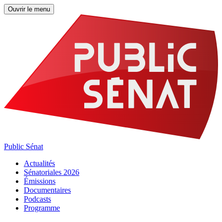
Ouvrir le menu
Public Sénat
Actualités
Sénatoriales 2026
Émissions
Documentaires
Podcasts
Programme