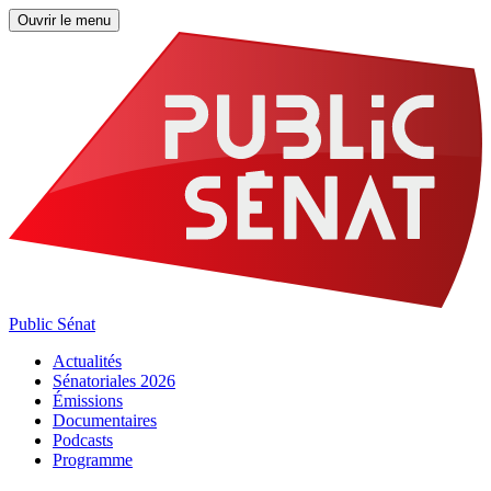
Ouvrir le menu
Public Sénat
Actualités
Sénatoriales 2026
Émissions
Documentaires
Podcasts
Programme