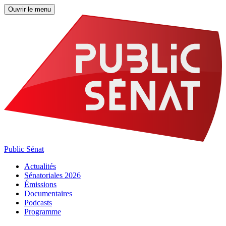
Ouvrir le menu
Public Sénat
Actualités
Sénatoriales 2026
Émissions
Documentaires
Podcasts
Programme