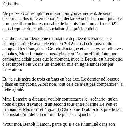
législative.
"Je pense avoir rempli ma mission au gouvernement. Je serai
désormais plus utile en dehors", a déclaré Axelle Lemaire qui a été
nommée dimanche responsable de la "mission innovations 2025"
dans l'équipe du candidat socialiste à la présidentielle.
Candidate à un deuxième mandat de députée des Français de
l'étranger, où elle avait été élue en 2012 dans la circonscription
comptant les Français de Grande-Bretagne et des pays scandinaves
et baltes, Mme Lemaire a aussi plaidé qu'"aujourd’hui, faire une
campagne éclair alors que le moment, avec le Brexit, est historique,
c’est impossible", dans un entretien mis en ligne lundi soir par
Libération.
Et "je suis mère de trois enfants en bas âge. Le dernier né lorsque
j’étais en fonctions. Alors non, tout cela ce n’est pas compatible", a-
t-elle ajouté.
Mme Lemaire a dit aussi vouloir contrecarrer le "scénario, qu'on
nous dit joué d'avance, d'un second tour entre Marine Le Pen et
Emmanuel Macron" et "rejoin(t) Christiane Taubira lorsqu’elle fait
le constat d’un déficit culturel de pensée à gauche".
"Pour moi, Benoît Hamon, parce qu’il a de l’humilité dans son