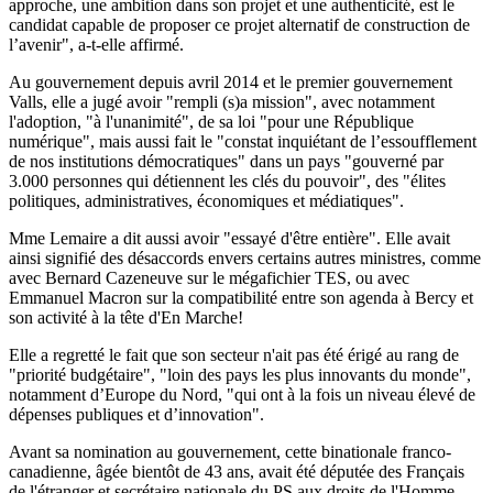
approche, une ambition dans son projet et une authenticité, est le
candidat capable de proposer ce projet alternatif de construction de
l’avenir", a-t-elle affirmé.
Au gouvernement depuis avril 2014 et le premier gouvernement
Valls, elle a jugé avoir "rempli (s)a mission", avec notamment
l'adoption, "à l'unanimité", de sa loi "pour une République
numérique", mais aussi fait le "constat inquiétant de l’essoufflement
de nos institutions démocratiques" dans un pays "gouverné par
3.000 personnes qui détiennent les clés du pouvoir", des "élites
politiques, administratives, économiques et médiatiques".
Mme Lemaire a dit aussi avoir "essayé d'être entière". Elle avait
ainsi signifié des désaccords envers certains autres ministres, comme
avec Bernard Cazeneuve sur le mégafichier TES, ou avec
Emmanuel Macron sur la compatibilité entre son agenda à Bercy et
son activité à la tête d'En Marche!
Elle a regretté le fait que son secteur n'ait pas été érigé au rang de
"priorité budgétaire", "loin des pays les plus innovants du monde",
notamment d’Europe du Nord, "qui ont à la fois un niveau élevé de
dépenses publiques et d’innovation".
Avant sa nomination au gouvernement, cette binationale franco-
canadienne, âgée bientôt de 43 ans, avait été députée des Français
de l'étranger et secrétaire nationale du PS aux droits de l'Homme.