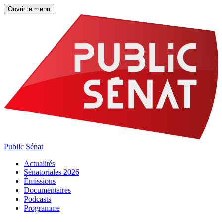
Ouvrir le menu
Public Sénat
Actualités
Sénatoriales 2026
Émissions
Documentaires
Podcasts
Programme