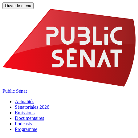
Ouvrir le menu
Public Sénat
Actualités
Sénatoriales 2026
Émissions
Documentaires
Podcasts
Programme