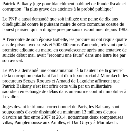
Patrick Balkany jugé pour blanchiment habituel de fraude fiscale et
corruption, "la plus grave des atteintes à la probité publique".
Le PNF a aussi demandé que soit infligée une peine de dix ans
d'inéligibilité contre le puissant maire de cette commune cossue de
l'ouest parisien qu'il a dirigée presque sans discontinuer depuis 1983.
A l'encontre de son épouse Isabelle, les procureurs ont requis quatre
ans de prison avec sursis et 500.000 euros d'amende, relevant que la
première adjointe au maire, en convalescence après une tentative de
suicide début mai, avait "reconnu une faute" dans une lettre lue par
son avocat.
Le PNF a demandé une condamnation "à la hauteur de la gravité"
de la corruption entachant l'achat d'un luxueux riad à Marrakech: les
procureurs Serges Roques et Arnaud de Laguiche affirment que
Patrick Balkany s'est fait offrir cette villa par un milliardaire
saoudien en échange de délais dans un énorme contrat immobilier à
Levallois.
Jugés devant le tribunal correctionnel de Paris, les Balkany sont
soupçonnés d'avoir dissimulé au minimum 13 millions d'euros
d'avoirs au fisc entre 2007 et 2014, notamment deux somptueuses
villas, Pamplemousse aux Antilles, et Dar Guycy à Marrakech.