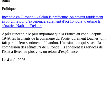
6min
Politique
Incendie en Gironde : « Selon la préfecture, on devrait rapidement
avoir un retour d’expérience, sûrement d’ici 15 jours », estime la
sénatrice Nathalie Delattre
Après l’incendie le plus important que la France ait connu depuis
1949, les habitants de la commune du Porge, durement touchés, ont
fait part de leur sentiment d’abandon. Une situation qui suscite la
compassion des sénateurs de Gironde. Ils appellent les services de
l’Etat à livrer, au plus vite, un retour d’expérience.
Le
4 août 2026