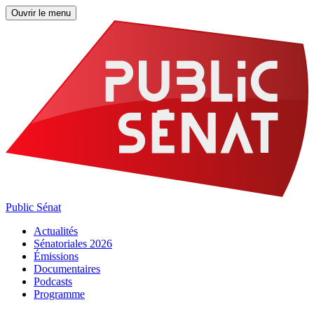
Ouvrir le menu
Public Sénat
Actualités
Sénatoriales 2026
Émissions
Documentaires
Podcasts
Programme