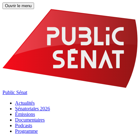
Ouvrir le menu
Public Sénat
Actualités
Sénatoriales 2026
Émissions
Documentaires
Podcasts
Programme