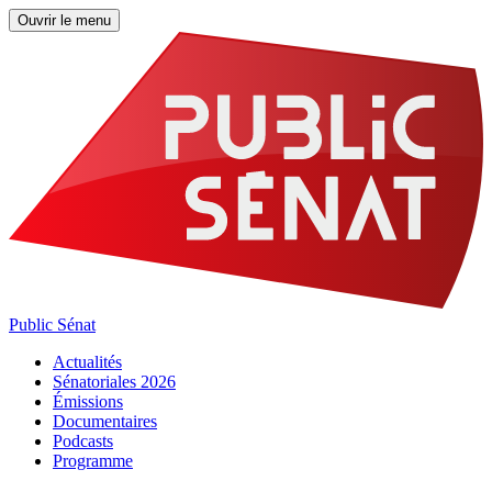
Ouvrir le menu
Public Sénat
Actualités
Sénatoriales 2026
Émissions
Documentaires
Podcasts
Programme