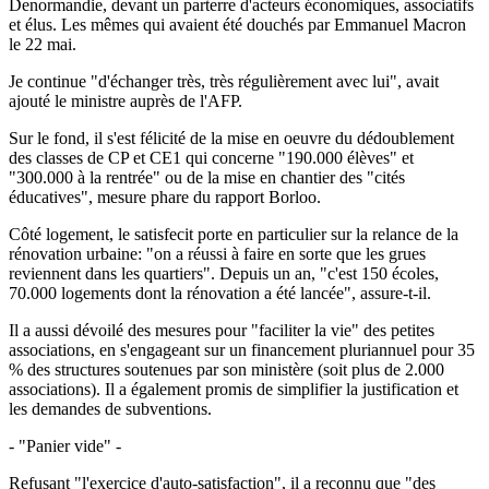
Denormandie, devant un parterre d'acteurs économiques, associatifs
et élus. Les mêmes qui avaient été douchés par Emmanuel Macron
le 22 mai.
Je continue "d'échanger très, très régulièrement avec lui", avait
ajouté le ministre auprès de l'AFP.
Sur le fond, il s'est félicité de la mise en oeuvre du dédoublement
des classes de CP et CE1 qui concerne "190.000 élèves" et
"300.000 à la rentrée" ou de la mise en chantier des "cités
éducatives", mesure phare du rapport Borloo.
Côté logement, le satisfecit porte en particulier sur la relance de la
rénovation urbaine: "on a réussi à faire en sorte que les grues
reviennent dans les quartiers". Depuis un an, "c'est 150 écoles,
70.000 logements dont la rénovation a été lancée", assure-t-il.
Il a aussi dévoilé des mesures pour "faciliter la vie" des petites
associations, en s'engageant sur un financement pluriannuel pour 35
% des structures soutenues par son ministère (soit plus de 2.000
associations). Il a également promis de simplifier la justification et
les demandes de subventions.
- "Panier vide" -
Refusant "l'exercice d'auto-satisfaction", il a reconnu que "des