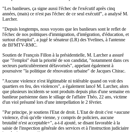
"Les banlieues, ça signe aussi l'échec de l'exécutif après cinq
années, (mais) ce n'est pas l'échec de ce seul exécutif", a analysé M.
Larcher.
"Depuis longtemps, nous voyons que les banlieues sont le reflet de
l'échec de nos politiques d'immigration, d'intégration, d'éducation, et
surtout d'emploi", a jugé le sénateur (LR) des Yvelines, à l'antenne
de BFMTV-RMC.
Soutien de François Fillon à la présidentielle, M. Larcher a assuré
que "l'emploi" était la priorité de son candidat, "notamment dans ces
secteurs particulièrement défavorisés", appelant également à
poursuivre "la politique de rénovation urbaine" de Jacques Chirac.
"Aucune violence n'est légitimable ni tolérable quand on voit des
quartiers en feu, des violences", a également lancé M. Larcher, alors
que plusieurs incidents se sont produits depuis plus d'une semaine en
banlieue parisienne dans le sillage de l'affaire Théo, 22 ans, victime
d'un viol présumé lors d'une interpellation le 2 février.
"Par principe, je soutiens l'Etat de droit. L'Etat de droit c'est +aucune
violence, d'où qu'elle vienne, y compris de policiers, aucune
brutalité n'est acceptable+", a-t-il ajouté, se disant favorable à la
saisie de l'inspection générale des services et à l'instruction judiciaire