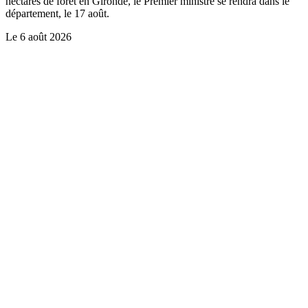
hectares de forêt en Gironde, le Premier ministre se rendra dans le
département, le 17 août.
Le
6 août 2026