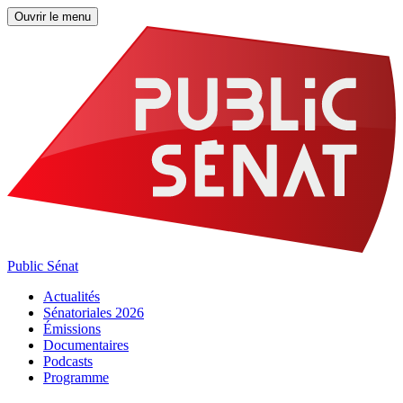
Ouvrir le menu
Public Sénat
Actualités
Sénatoriales 2026
Émissions
Documentaires
Podcasts
Programme