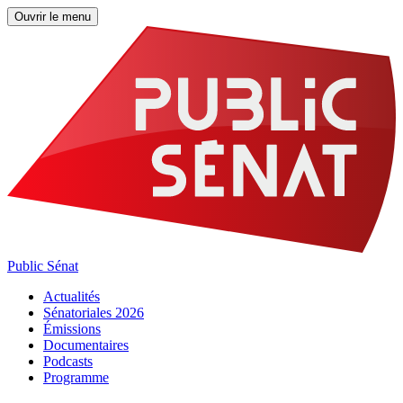
Ouvrir le menu
Public Sénat
Actualités
Sénatoriales 2026
Émissions
Documentaires
Podcasts
Programme