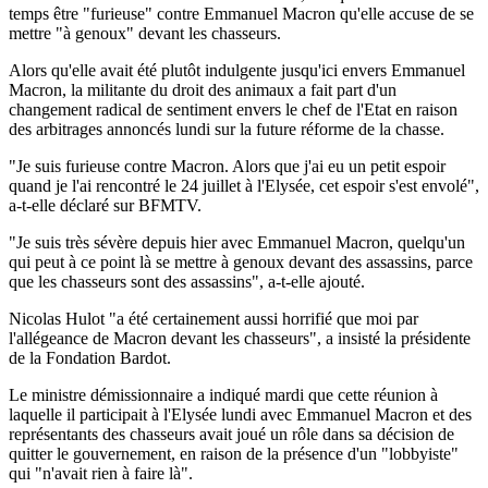
temps être "furieuse" contre Emmanuel Macron qu'elle accuse de se
mettre "à genoux" devant les chasseurs.
Alors qu'elle avait été plutôt indulgente jusqu'ici envers Emmanuel
Macron, la militante du droit des animaux a fait part d'un
changement radical de sentiment envers le chef de l'Etat en raison
des arbitrages annoncés lundi sur la future réforme de la chasse.
"Je suis furieuse contre Macron. Alors que j'ai eu un petit espoir
quand je l'ai rencontré le 24 juillet à l'Elysée, cet espoir s'est envolé",
a-t-elle déclaré sur BFMTV.
"Je suis très sévère depuis hier avec Emmanuel Macron, quelqu'un
qui peut à ce point là se mettre à genoux devant des assassins, parce
que les chasseurs sont des assassins", a-t-elle ajouté.
Nicolas Hulot "a été certainement aussi horrifié que moi par
l'allégeance de Macron devant les chasseurs", a insisté la présidente
de la Fondation Bardot.
Le ministre démissionnaire a indiqué mardi que cette réunion à
laquelle il participait à l'Elysée lundi avec Emmanuel Macron et des
représentants des chasseurs avait joué un rôle dans sa décision de
quitter le gouvernement, en raison de la présence d'un "lobbyiste"
qui "n'avait rien à faire là".