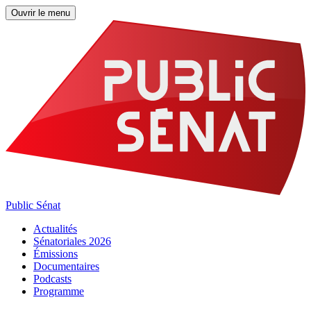
Ouvrir le menu
Public Sénat
Actualités
Sénatoriales 2026
Émissions
Documentaires
Podcasts
Programme