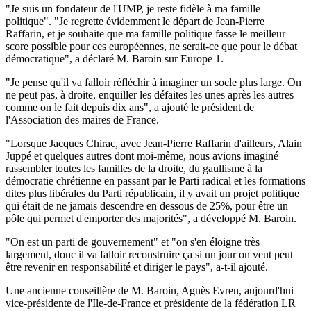
"Je suis un fondateur de l'UMP, je reste fidèle à ma famille
politique". "Je regrette évidemment le départ de Jean-Pierre
Raffarin, et je souhaite que ma famille politique fasse le meilleur
score possible pour ces européennes, ne serait-ce que pour le débat
démocratique", a déclaré M. Baroin sur Europe 1.
"Je pense qu'il va falloir réfléchir à imaginer un socle plus large. On
ne peut pas, à droite, enquiller les défaites les unes après les autres
comme on le fait depuis dix ans", a ajouté le président de
l'Association des maires de France.
"Lorsque Jacques Chirac, avec Jean-Pierre Raffarin d'ailleurs, Alain
Juppé et quelques autres dont moi-même, nous avions imaginé
rassembler toutes les familles de la droite, du gaullisme à la
démocratie chrétienne en passant par le Parti radical et les formations
dites plus libérales du Parti républicain, il y avait un projet politique
qui était de ne jamais descendre en dessous de 25%, pour être un
pôle qui permet d'emporter des majorités", a développé M. Baroin.
"On est un parti de gouvernement" et "on s'en éloigne très
largement, donc il va falloir reconstruire ça si un jour on veut peut
être revenir en responsabilité et diriger le pays", a-t-il ajouté.
Une ancienne conseillère de M. Baroin, Agnès Evren, aujourd'hui
vice-présidente de l'Ile-de-France et présidente de la fédération LR