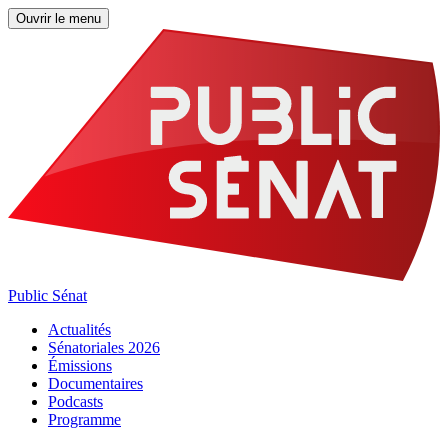
Ouvrir le menu
Public Sénat
Actualités
Sénatoriales 2026
Émissions
Documentaires
Podcasts
Programme