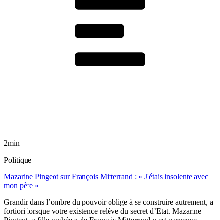
2min
Politique
Mazarine Pingeot sur François Mitterrand : « J'étais insolente avec
mon père »
Grandir dans l’ombre du pouvoir oblige à se construire autrement, a
fortiori lorsque votre existence relève du secret d’Etat. Mazarine
Pingeot, « fille cachée » de François Mitterrand y est parvenue.