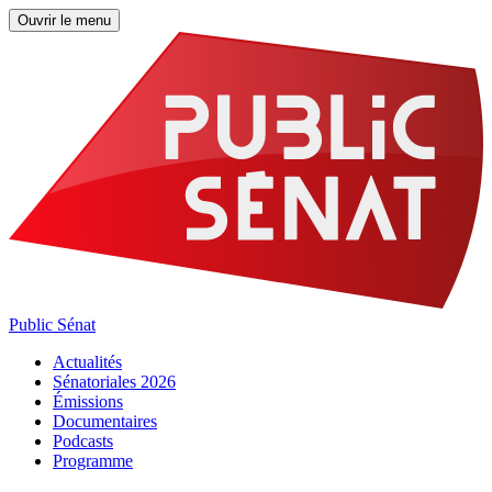
Ouvrir le menu
Public Sénat
Actualités
Sénatoriales 2026
Émissions
Documentaires
Podcasts
Programme