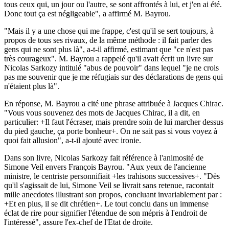
tous ceux qui, un jour ou l'autre, se sont affrontés à lui, et j'en ai été.
Donc tout ça est négligeable", a affirmé M. Bayrou.
"Mais il y a une chose qui me frappe, c'est qu'il se sert toujours, à
propos de tous ses rivaux, de la même méthode : il fait parler des
gens qui ne sont plus là", a-t-il affirmé, estimant que "ce n'est pas
très courageux". M. Bayrou a rappelé qu'il avait écrit un livre sur
Nicolas Sarkozy intitulé "abus de pouvoir" dans lequel "je ne crois
pas me souvenir que je me réfugiais sur des déclarations de gens qui
n'étaient plus là".
En réponse, M. Bayrou a cité une phrase attribuée à Jacques Chirac.
"Vous vous souvenez des mots de Jacques Chirac, il a dit, en
particulier: +Il faut l'écraser, mais prendre soin de lui marcher dessus
du pied gauche, ça porte bonheur+. On ne sait pas si vous voyez à
quoi fait allusion", a-t-il ajouté avec ironie.
Dans son livre, Nicolas Sarkozy fait référence à l'animosité de
Simone Veil envers François Bayrou. "Aux yeux de l'ancienne
ministre, le centriste personnifiait +les trahisons successives+. "Dès
qu'il s'agissait de lui, Simone Veil se livrait sans retenue, racontait
mille anecdotes illustrant son propos, concluant invariablement par :
+Et en plus, il se dit chrétien+. Le tout conclu dans un immense
éclat de rire pour signifier l'étendue de son mépris à l'endroit de
l'intéressé", assure l'ex-chef de l'Etat de droite.