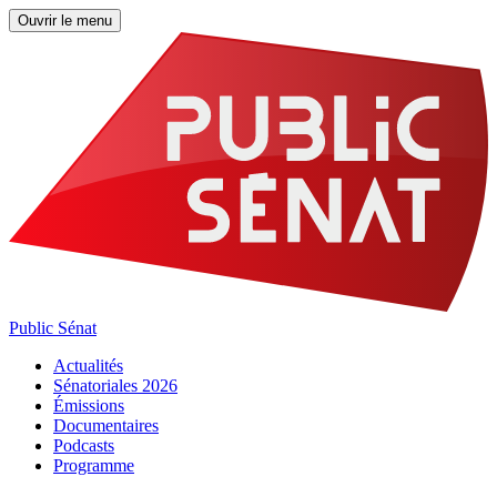
Ouvrir le menu
Public Sénat
Actualités
Sénatoriales 2026
Émissions
Documentaires
Podcasts
Programme