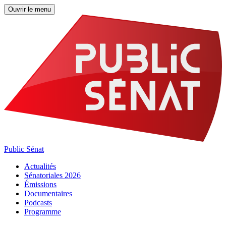
Ouvrir le menu
Public Sénat
Actualités
Sénatoriales 2026
Émissions
Documentaires
Podcasts
Programme