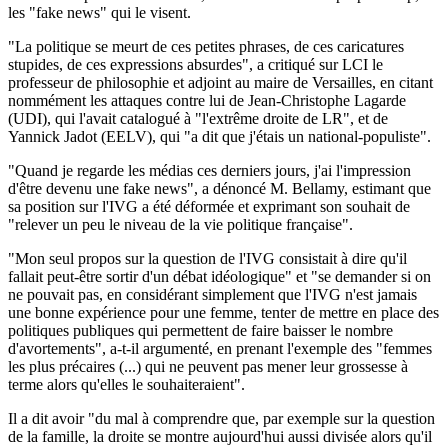
les "fake news" qui le visent.
"La politique se meurt de ces petites phrases, de ces caricatures
stupides, de ces expressions absurdes", a critiqué sur LCI le
professeur de philosophie et adjoint au maire de Versailles, en citant
nommément les attaques contre lui de Jean-Christophe Lagarde
(UDI), qui l'avait catalogué à "l'extrême droite de LR", et de
Yannick Jadot (EELV), qui "a dit que j'étais un national-populiste".
"Quand je regarde les médias ces derniers jours, j'ai l'impression
d'être devenu une fake news", a dénoncé M. Bellamy, estimant que
sa position sur l'IVG a été déformée et exprimant son souhait de
"relever un peu le niveau de la vie politique française".
"Mon seul propos sur la question de l'IVG consistait à dire qu'il
fallait peut-être sortir d'un débat idéologique" et "se demander si on
ne pouvait pas, en considérant simplement que l'IVG n'est jamais
une bonne expérience pour une femme, tenter de mettre en place des
politiques publiques qui permettent de faire baisser le nombre
d'avortements", a-t-il argumenté, en prenant l'exemple des "femmes
les plus précaires (...) qui ne peuvent pas mener leur grossesse à
terme alors qu'elles le souhaiteraient".
Il a dit avoir "du mal à comprendre que, par exemple sur la question
de la famille, la droite se montre aujourd'hui aussi divisée alors qu'il