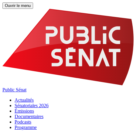
Ouvrir le menu
Public Sénat
Actualités
Sénatoriales 2026
Émissions
Documentaires
Podcasts
Programme