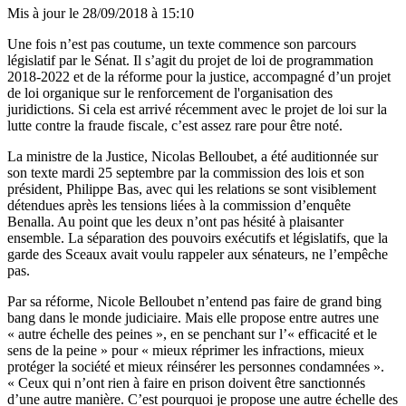
Mis à jour le
28/09/2018 à 15:10
Une fois n’est pas coutume, un texte commence son parcours
législatif par le Sénat. Il s’agit du projet de loi de programmation
2018-2022 et de la réforme pour la justice, accompagné d’un projet
de loi organique sur le renforcement de l'organisation des
juridictions. Si cela est arrivé récemment avec le projet de loi sur la
lutte contre la fraude fiscale, c’est assez rare pour être noté.
La ministre de la Justice, Nicolas Belloubet, a été auditionnée sur
son texte mardi 25 septembre par la commission des lois et son
président, Philippe Bas, avec qui les relations se sont visiblement
détendues après les tensions liées à la commission d’enquête
Benalla. Au point que les deux n’ont pas hésité à plaisanter
ensemble. La séparation des pouvoirs exécutifs et législatifs, que la
garde des Sceaux avait voulu rappeler aux sénateurs, ne l’empêche
pas.
Par sa réforme, Nicole Belloubet n’entend pas faire de grand bing
bang dans le monde judiciaire. Mais elle propose entre autres une
« autre échelle des peines », en se penchant sur l’« efficacité et le
sens de la peine » pour « mieux réprimer les infractions, mieux
protéger la société et mieux réinsérer les personnes condamnées ».
« Ceux qui n’ont rien à faire en prison doivent être sanctionnés
d’une autre manière. C’est pourquoi je propose une autre échelle des