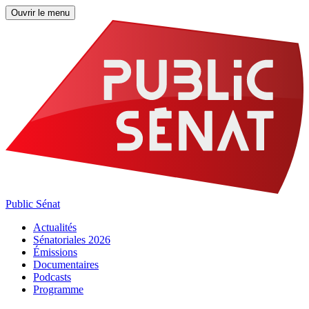
Ouvrir le menu
Public Sénat
Actualités
Sénatoriales 2026
Émissions
Documentaires
Podcasts
Programme