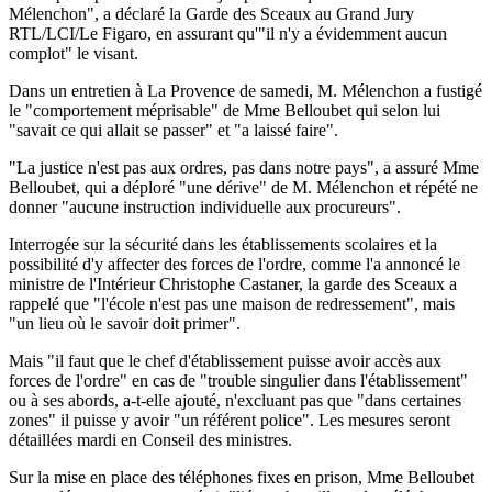
Mélenchon", a déclaré la Garde des Sceaux au Grand Jury
RTL/LCI/Le Figaro, en assurant qu'"il n'y a évidemment aucun
complot" le visant.
Dans un entretien à La Provence de samedi, M. Mélenchon a fustigé
le "comportement méprisable" de Mme Belloubet qui selon lui
"savait ce qui allait se passer" et "a laissé faire".
"La justice n'est pas aux ordres, pas dans notre pays", a assuré Mme
Belloubet, qui a déploré "une dérive" de M. Mélenchon et répété ne
donner "aucune instruction individuelle aux procureurs".
Interrogée sur la sécurité dans les établissements scolaires et la
possibilité d'y affecter des forces de l'ordre, comme l'a annoncé le
ministre de l'Intérieur Christophe Castaner, la garde des Sceaux a
rappelé que "l'école n'est pas une maison de redressement", mais
"un lieu où le savoir doit primer".
Mais "il faut que le chef d'établissement puisse avoir accès aux
forces de l'ordre" en cas de "trouble singulier dans l'établissement"
ou à ses abords, a-t-elle ajouté, n'excluant pas que "dans certaines
zones" il puisse y avoir "un référent police". Les mesures seront
détaillées mardi en Conseil des ministres.
Sur la mise en place des téléphones fixes en prison, Mme Belloubet