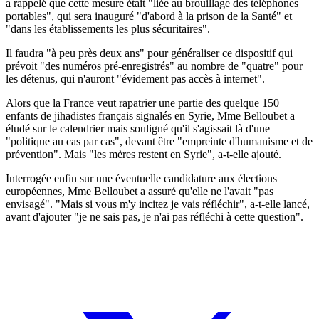
a rappelé que cette mesure était "liée au brouillage des téléphones
portables", qui sera inauguré "d'abord à la prison de la Santé" et
"dans les établissements les plus sécuritaires".
Il faudra "à peu près deux ans" pour généraliser ce dispositif qui
prévoit "des numéros pré-enregistrés" au nombre de "quatre" pour
les détenus, qui n'auront "évidement pas accès à internet".
Alors que la France veut rapatrier une partie des quelque 150
enfants de jihadistes français signalés en Syrie, Mme Belloubet a
éludé sur le calendrier mais souligné qu'il s'agissait là d'une
"politique au cas par cas", devant être "empreinte d'humanisme et de
prévention". Mais "les mères restent en Syrie", a-t-elle ajouté.
Interrogée enfin sur une éventuelle candidature aux élections
européennes, Mme Belloubet a assuré qu'elle ne l'avait "pas
envisagé". "Mais si vous m'y incitez je vais réfléchir", a-t-elle lancé,
avant d'ajouter "je ne sais pas, je n'ai pas réfléchi à cette question".