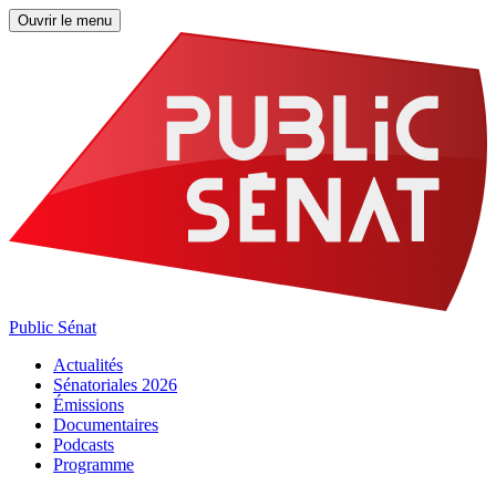
Ouvrir le menu
Public Sénat
Actualités
Sénatoriales 2026
Émissions
Documentaires
Podcasts
Programme