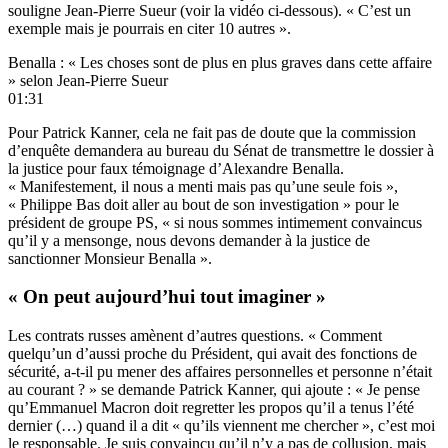
souligne Jean-Pierre Sueur (voir la vidéo ci-dessous). « C’est un
exemple mais je pourrais en citer 10 autres ».
Benalla : « Les choses sont de plus en plus graves dans cette affaire
» selon Jean-Pierre Sueur
01:31
Pour Patrick Kanner, cela ne fait pas de doute que la commission
d’enquête demandera au bureau du Sénat de transmettre le dossier à
la justice pour faux témoignage d’Alexandre Benalla.
« Manifestement, il nous a menti mais pas qu’une seule fois »,
« Philippe Bas doit aller au bout de son investigation » pour le
président de groupe PS, « si nous sommes intimement convaincus
qu’il y a mensonge, nous devons demander à la justice de
sanctionner Monsieur Benalla ».
« On peut aujourd’hui tout imaginer »
Les contrats russes amènent d’autres questions. « Comment
quelqu’un d’aussi proche du Président, qui avait des fonctions de
sécurité, a-t-il pu mener des affaires personnelles et personne n’était
au courant ? » se demande Patrick Kanner, qui ajoute : « Je pense
qu’Emmanuel Macron doit regretter les propos qu’il a tenus l’été
dernier (…) quand il a dit « qu’ils viennent me chercher », c’est moi
le responsable. Je suis convaincu qu’il n’y a pas de collusion, mais