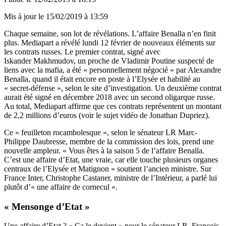
Mis à jour le
15/02/2019 à 13:59
Chaque semaine, son lot de révélations. L’affaire Benalla n’en finit
plus.
Mediapart
a révélé lundi 12 février de nouveaux éléments sur
les contrats russes. Le premier contrat, signé avec
Iskander Makhmudov, un proche de Vladimir Poutine suspecté de
liens avec la mafia, a été « personnellement négocié » par Alexandre
Benalla, quand il était encore en poste à l’Elysée et habilité au
« secret-défense », selon le site d’investigation. Un deuxième contrat
aurait été signé en décembre 2018 avec un second oligarque russe.
Au total, Mediapart affirme que ces contrats représentent un montant
de 2,2 millions d’euros (voir le sujet vidéo de Jonathan Dupriez).
Ce « feuilleton rocambolesque », selon le sénateur LR Marc-
Philippe Daubresse, membre de la commission des lois, prend une
nouvelle ampleur. « Vous êtes à la saison 5 de l’affaire Benalla.
C’est une affaire d’Etat, une vraie, car elle touche plusieurs organes
centraux de l’Elysée et Matignon » soutient l’ancien ministre. Sur
France Inter, Christophe Castaner, ministre de l’Intérieur, a parlé lui
plutôt d’« une affaire de cornecul ».
« Mensonge d’Etat »
Une affaire d’Etat ? « Ça le devient » pour le sénateur LR, François