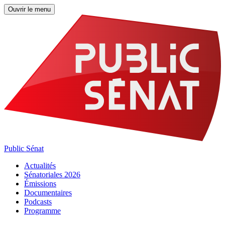
Ouvrir le menu
Public Sénat
Actualités
Sénatoriales 2026
Émissions
Documentaires
Podcasts
Programme