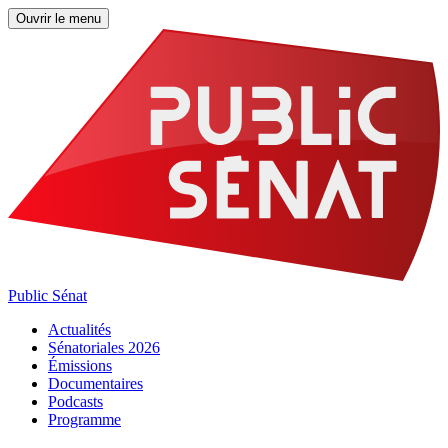
Ouvrir le menu
Public Sénat
Actualités
Sénatoriales 2026
Émissions
Documentaires
Podcasts
Programme