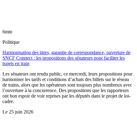
6min
Politique
Harmonisation des titres, garantie de correspondance, ouverture de
SNCF Connect : les propositions des sénateurs pour faciliter les
trajets en train
Les sénateurs ont rendu public, ce mercredi, leurs propositions pour
harmoniser les tarifs et conditions d’achats des billets sur le réseau
de trains, alors que les opérateurs sont toujours plus nombreux avec
l’ouverture à la concurrence. Des propositions que les rapporteurs
ont bon espoir de voir reprises par les députés dans le projet de loi-
cadre.
Le
25 juin 2026