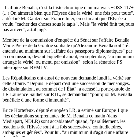
"L'affaire Benalla, c'est la triste chronique d'un mauvais +OSS 117+
(...) On aimerait bien que l'Elysée dise la vérité, une fois pour toute",
a déclaré M. Gantzer sur France Inter, en estimant que l'Elysée a
voulu "cacher des choses sous le tapis". Mais "la vérité finit toujours
pas arriver", a-t-il jugé.
Membre de la commission d'enquête du Sénat sur l'affaire Benalla,
Marie-Pierre de la Gontrie souhaite qu'Alexandre Benalla soit "ré-
entendu au minimum sur l'affaire des passeports diplomatiques" par
la commission, devant laquelle il aurait, en septembre, "au minimum
arrangé la vérité, ou menti par omission", selon la sénatrice PS
interrogée sur BFMTV.
Les Républicains ont aussi de nouveau demandé lundi la vérité sur
cette affaire. "Depuis le départ c'est une succession de mensonges,
de dissimulation, au sommet de l’État", a accusé la porte-parole de
LR Laurence Sailliet sur RTL, se demandant "pourquoi M. Benalla
bénéficie d'une forme d'immunité".
Brice Hortefeux, député européen LR, a estimé sur Europe 1 que
"les déclarations surprenantes de M. Benalla ce matin (dans
Mediapart, NDLR) sont accablantes" quand, "parallèlement, les
réactions de l'Elysée sont à la fois successives, contradictoires,
ambiguës et gênées". Pour lui, "au minimum il s'agit d'une affaire