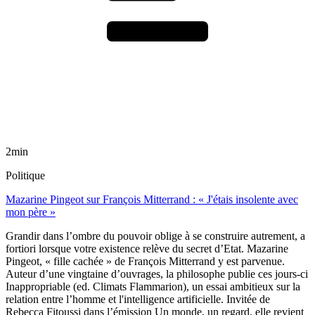
2min
Politique
Mazarine Pingeot sur François Mitterrand : « J'étais insolente avec
mon père »
Grandir dans l’ombre du pouvoir oblige à se construire autrement, a
fortiori lorsque votre existence relève du secret d’Etat. Mazarine
Pingeot, « fille cachée » de François Mitterrand y est parvenue.
Auteur d’une vingtaine d’ouvrages, la philosophe publie ces jours-ci
Inappropriable (ed. Climats Flammarion), un essai ambitieux sur la
relation entre l’homme et l'intelligence artificielle. Invitée de
Rebecca Fitoussi dans l’émission Un monde, un regard, elle revient