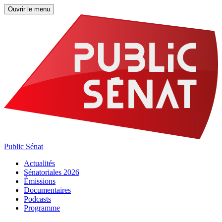
Ouvrir le menu
Public Sénat
Actualités
Sénatoriales 2026
Émissions
Documentaires
Podcasts
Programme