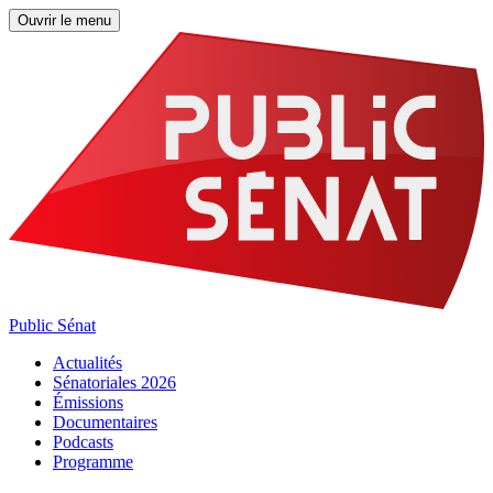
Ouvrir le menu
Public Sénat
Actualités
Sénatoriales 2026
Émissions
Documentaires
Podcasts
Programme