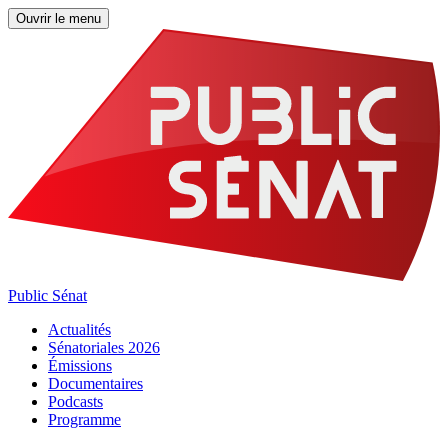
Ouvrir le menu
Public Sénat
Actualités
Sénatoriales 2026
Émissions
Documentaires
Podcasts
Programme