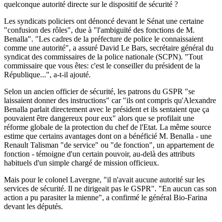
quelconque autorité directe sur le dispositif de sécurité ?
Les syndicats policiers ont dénoncé devant le Sénat une certaine
"confusion des rôles", due à "l'ambiguïté des fonctions de M.
Benalla". "Les cadres de la préfecture de police le connaissaient
comme une autorité", a assuré David Le Bars, secrétaire général du
syndicat des commissaires de la police nationale (SCPN). "Tout
commissaire que vous êtes: c'est le conseiller du président de la
République...", a-t-il ajouté.
Selon un ancien officier de sécurité, les patrons du GSPR "se
laissaient donner des instructions" car "ils ont compris qu'Alexandre
Benalla parlait directement avec le président et ils sentaient que ça
pouvaient être dangereux pour eux" alors que se profilait une
réforme globale de la protection du chef de l'Etat. La même source
estime que certains avantages dont on a bénéficié M. Benalla - une
Renault Talisman "de service" ou "de fonction", un appartement de
fonction - témoigne d'un certain pouvoir, au-delà des attributs
habituels d'un simple chargé de mission officieux.
Mais pour le colonel Lavergne, "il n'avait aucune autorité sur les
services de sécurité. Il ne dirigeait pas le GSPR". "En aucun cas son
action a pu parasiter la mienne", a confirmé le général Bio-Farina
devant les députés.