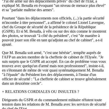
"J'ai été armé sur des déplacements privés" du chef de l'Etat, a
expliqué M. Benalla en évoquant "un niveau de menace plus élevé"
et sa "parfaite maîtrise des armes".
Pourtant "dans les déplacements non officiels, (...) la partie sécurité
m'incombe à titre personnel", a affirmé le colonel Lionel Lavergne,
chef du Groupe de sécurité de la présidence de la République
(GSPR). Et si M. Benalla, à vélo ou sur des skis comme le montrent
des photos, se trouvait "à côté du président", c'est "de manière à
pouvoir jouer son rôle en tant qu'adjoint au chef de cabinet", a-t-il
ajouté.
Que M. Benalla soit armé, "c'est une hérésie", tempête auprès de
l'AFP un ancien membre de la chefferie de cabinet de l'Elysée. "Je
suis surpris que le GSPR ait accepté. En cas de problème vous vous
trouvez avec quelqu'un d'armé mais non professionnel", insiste-t-il,
en s'étonnant de même de voir quasi systématiquement M. Benalla
"à l'épaule" du Président lors des déplacements, à l'instar d'un
officier de sécurité : "La chefferie de cabinet se trouve généralement
dans un deuxième cercle".
+ RELATIONS CORDIALES OU INSULTES ?
Dirigeants du GSPR et du commandement militaire réfutent toute
tension dans les relations de M. Benalla avec les services de sécurité
du chef de l'Etat.