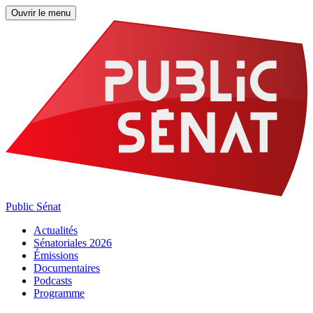
Ouvrir le menu
Public Sénat
Actualités
Sénatoriales 2026
Émissions
Documentaires
Podcasts
Programme