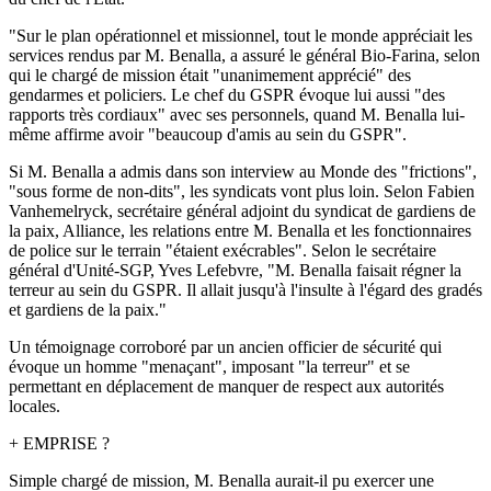
"Sur le plan opérationnel et missionnel, tout le monde appréciait les
services rendus par M. Benalla, a assuré le général Bio-Farina, selon
qui le chargé de mission était "unanimement apprécié" des
gendarmes et policiers. Le chef du GSPR évoque lui aussi "des
rapports très cordiaux" avec ses personnels, quand M. Benalla lui-
même affirme avoir "beaucoup d'amis au sein du GSPR".
Si M. Benalla a admis dans son interview au Monde des "frictions",
"sous forme de non-dits", les syndicats vont plus loin. Selon Fabien
Vanhemelryck, secrétaire général adjoint du syndicat de gardiens de
la paix, Alliance, les relations entre M. Benalla et les fonctionnaires
de police sur le terrain "étaient exécrables". Selon le secrétaire
général d'Unité-SGP, Yves Lefebvre, "M. Benalla faisait régner la
terreur au sein du GSPR. Il allait jusqu'à l'insulte à l'égard des gradés
et gardiens de la paix."
Un témoignage corroboré par un ancien officier de sécurité qui
évoque un homme "menaçant", imposant "la terreur" et se
permettant en déplacement de manquer de respect aux autorités
locales.
+ EMPRISE ?
Simple chargé de mission, M. Benalla aurait-il pu exercer une